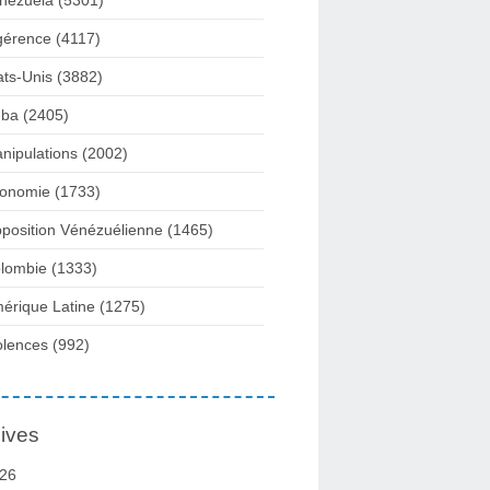
nezuela
(5301)
gérence
(4117)
ats-Unis
(3882)
ba
(2405)
nipulations
(2002)
onomie
(1733)
position Vénézuélienne
(1465)
lombie
(1333)
érique Latine
(1275)
olences
(992)
ives
26