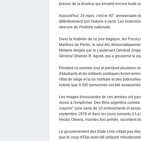
preuve de la douleur qui envahit encore toute la
Aujourd'hui, 24 mars, c'est le 40° anniversaire d
définitivement son histoire à venir. Les historie
obscure de l'histoire nationale.
Dans la matinée de ce jour tragique, les Force
Martínez de Perón, le seul élu démocratiquement
Militaire dirigée par le Lieutenant Général Jorg
Général Orlando R. Agosti, qui a gouverné le pa
Pendant ce premier jour et pendant plusieurs ann
d'étudiants et de militants politiques furent enle
l'état de siège et la loi martiale et des patrouill
estime que 9 000 personnes ont été assassinées
Les images émouvantes de ces années ont parcou
réussi à l'empêcher. Des films argentins comme "L
crayons" (une série de 10 enlèvements et assass
septembre 1976 et dans les jours suivants à La P
Héctor Olivera, maintes fois primés, racontent 
Le gouvernement des Etats-Unis n'était pas ét
que le coup d'Etat avait été préparé minutieuse