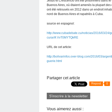
Jesús et Crescencio ont été prisonniers dans le c
Buenos Aires, où étaient amenés la plupart des 
ont été retrouvés en 2012 dans un endroit inhab
nord de Buenos Aires et rapatriés à Cuba.
source en espagnol:
http://www.cubadebate.cu/noticias/2016/03/24/
curar/#.VvT0MYTQkRE
URL de cet article:
http://bolivarinfos.over-blog.com/2016/03/arge
guerie.html
Partager cet article
Repost
0
S'inscrire à la newsletter
Vous aimerez aussi :