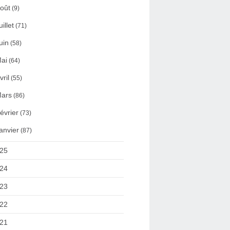
oût
(9)
uillet
(71)
uin
(58)
ai
(64)
vril
(55)
ars
(86)
évrier
(73)
anvier
(87)
25
24
23
22
21