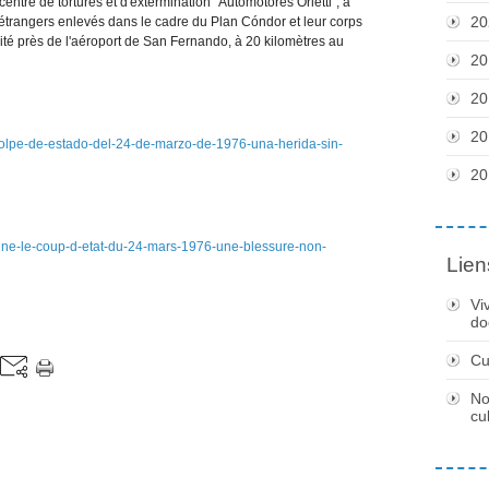
entre de tortures et d'extermination “Automotores Orletti”, à
20
étrangers enlevés dans le cadre du Plan Cóndor et leur corps
ité près de l'aéroport de San Fernando, à 20 kilomètres au
20
20
20
golpe-de-estado-del-24-de-marzo-de-1976-una-herida-sin-
20
ntine-le-coup-d-etat-du-24-mars-1976-une-blessure-non-
Lien
Vi
do
Cu
No
cu