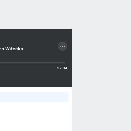
ien Witecka
-52:04