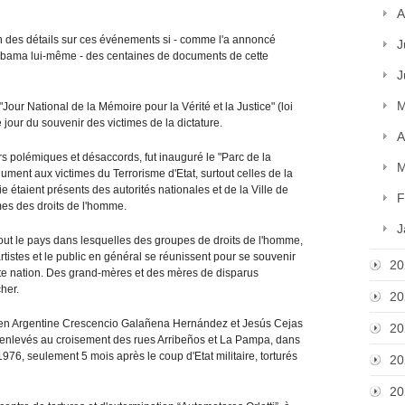
A
n des détails sur ces événements si - comme l'a annoncé
J
Obama lui-même - des centaines de documents de cette
J
M
Jour National de la Mémoire pour la Vérité et la Justice" (loi
jour du souvenir des victimes de la dictature.
A
s polémiques et désaccords, fut inauguré le "Parc de la
M
ment aux victimes du Terrorisme d'Etat, surtout celles de la
ie étaient présents des autorités nationales et de la Ville de
F
es des droits de l'homme.
J
out le pays dans lesquelles des groupes de droits de l'homme,
rtistes et le public en général se réunissent pour se souvenir
20
tte nation. Des grand-mères et des mères de disparus
cher.
20
 en Argentine Crescencio Galañena Hernández et Jesús Cejas
20
rent enlevés au croisement des rues Arribeños et La Pampa, dans
976, seulement 5 mois après le coup d'Etat militaire, torturés
20
20