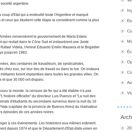
Ve
 société argentine.
In
u coup d'Etat qui a endeuillé toute l'Argentine et marqué
ns et ceux qui étudient cette étape la considèrent comme la plus
Et
Cu
s Armées renversèrent le gouvernement de María Estela
Ma
 qui restait dans le Cône Sud et instaurèrent une Junte
e Rafael Videla, l'Amiral Eduardo Emilio Massera et le Brigadier
Éc
ys jusqu'en 1983.
Op
ées, des centaines de travailleurs, de syndicalistes,
vés chez eux, sur leur lieu de travail ou dans la rue. On instaura
Co
es militaires furent implantées dans toutes les grandes villes. On
 et que 30 000 ont disparu.
Am
ru le monde. la censure de fer qui a été établie n'a pas
Vi
'histoire officielle" du directeur Luis Puenzo et "La nuit des
inats d'étudiants du secondaire survenus dans la nuit du 16
lata (capitale de la province de Buenos Aires) du réalisateur
des épisodes de ces années noires.
Arch
ranger à ces événements. Les historiens eux-mêmes estiment
20
ment depuis 1974 et que le Département d'Etat états-unien en