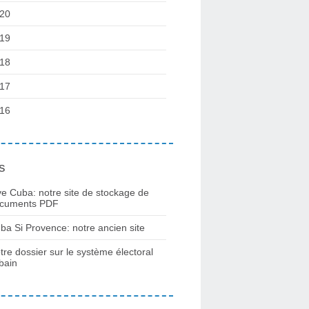
20
19
18
17
16
s
ve Cuba: notre site de stockage de
cuments PDF
ba Si Provence: notre ancien site
tre dossier sur le système électoral
bain