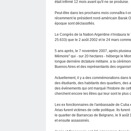
était infirmé 12 mois avant qu'il ne se produise.
Peut-être dans les prochains mois connaîtra-t-o
récemment le président nord-américain Barak 
époque sont déclassifiés.
Le Congrès de la Nation Argentine n'instaura le "
25.633) que le 2 août 2002 et le 24 mars comme 
5 ans après, le 7 novembre 2007, après plusieur
Mémoire" qui - sur 20 hectares - héberge le Monu
longue dernière dictature militaire. a la cérémon
Buenos Aires et des représentants des organism
Actuellement, il y a des commémorations dans t
des étudiants, des habitants des quartiers, des a
des événements qui ont marqué l'histoire de ce
cherchent encore les êtres qui leur sont le plus 
Les ex fonctionnaires de l'ambassade de Cuba
Arias furent victimes de cette politique. Ils fu
le quartier de Barrancas de Belgrano, le 9 août 1
et ensuite assassinés.