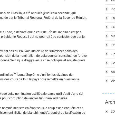
Ve
In
unal de Brasilia, a été annulée jeudi et la seconde, qui
annulée par le Tribunal Régional Fédéral de la Seconde Région,
Et
Cu
Reis Fride, a déclaré que a cour de Río de Janeiro n'est pas
Ma
présidente Rousseff qui ne pourrait être contester que par le
Éc
 revient pas au Pouvoir Judiciaire de s'immiscer dans des
Op
spension de la nomination de Lula pourrait constituer un "grave
donné "le risque d'aggraver la crise politique et sociale quela
Co
Am
d'hui au Tribunal Suprême d'unifier les dizaines de
 des cours de tout le pays pour remettre en question la
Vi
que cette nomination est illégale parce qu'il s'agit d'une soi-
 pour corruption devant les tribunaux ordinaires.
Arch
e nommé ministre en étant sous le coup d'une enquête et en
20
issement illicite, de blanchiment d'argent et de falsification de