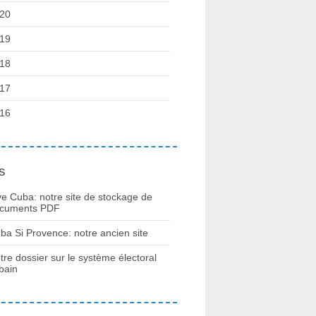
20
19
18
17
16
s
ve Cuba: notre site de stockage de
cuments PDF
ba Si Provence: notre ancien site
tre dossier sur le système électoral
bain