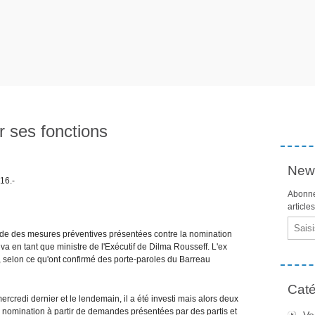
r ses fonctions
News
16.-
Abonne
article
Email
nde des mesures préventives présentées contre la nomination
lva en tant que ministre de l'Exécutif de Dilma Rousseff. L'ex
, selon ce qu'ont confirmé des porte-paroles du Barreau
Caté
rcredi dernier et le lendemain, il a été investi mais alors deux
 nomination à partir de demandes présentées par des partis et