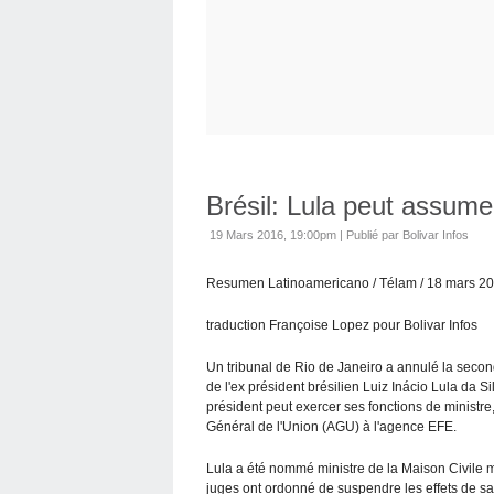
Brésil: Lula peut assume
19 Mars 2016, 19:00pm
|
Publié par Bolivar Infos
Resumen Latinoamericano / Télam / 18 mars 20
traduction Françoise Lopez pour Bolivar Infos
Un tribunal de Rio de Janeiro a annulé la seco
de l'ex président brésilien Luiz Inácio Lula da Si
président peut exercer ses fonctions de ministre
Général de l'Union (AGU) à l'agence EFE.
Lula a été nommé ministre de la Maison Civile me
juges ont ordonné de suspendre les effets de sa