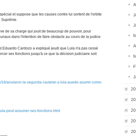
A
 spécial et suppose que les causes contre lui sortent de l'orbite
J
ur Suprême.
J
 serve de sa charge qui jouit de beaucoup de pouvoir, pour
M
ibunaux dans l'intention de faire obstacle au cours de la justice.
A
tat Eduardo Cardozo a expliqué jeudi que Lula n'a pas cessé
cer ses fonctions jusqu'à ce que la décision judiciaire soit
M
F
J
3/18/anularon-la-segunda-cautelar-y-lula-puede-asumir-como-
20
20
20
-lula-peut-assumer-ses-fonctions.html
20
20