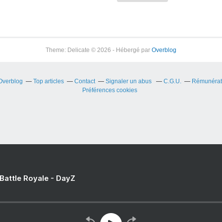
Theme: Delicate © 2026 - Hébergé par
Overblog
 Overblog
Top articles
Contact
Signaler un abus
C.G.U.
Rémunérati
Préférences cookies
 Battle Royale - DayZ