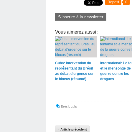
Repost
0
S'inscrire à la newsletter
Vous aimerez aussi :
Cuba: Intervention du
International: Le fe
représentant du Brésil
et le mensonge de 
au débat d’urgence sur
guerre contre les
le blocus (résumé)
drogues
Brésil
,
Lula
« Article précédent