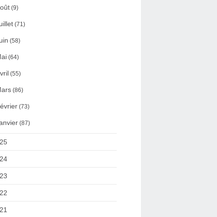
oût
(9)
uillet
(71)
uin
(58)
ai
(64)
vril
(55)
ars
(86)
évrier
(73)
anvier
(87)
25
24
23
22
21