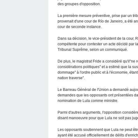
des groupes d'opposition.
La première mesure préventive, prise par un trib
provenait d'une cour de Río de Janeiro, a été 
cour de seconde instance.
Dans sa décision, le vice-président de la cour, 
compétente pour contester un acte décidé par la 
Tribunal Suprême, selon un communiqué.
De plus, le magistrat Fride a considéré qu'il"ne
considérations politiques" et a estimé que la su
dommage" à l'ordre public et à l'économie, étant 
nation traverse".
Le Barreau Général de l'Union a demandé aujour
demandes que les opposants ont présentées dans
nomination de Lula comme ministre.
Parmi d'autres arguments, l'opposition considère 
disant manoeuvre pour que Lula ne soit pas jugé
Les opposants soutiennent que Lula ne peut êtr
ayant été accusé officiellement de délits d'enrich