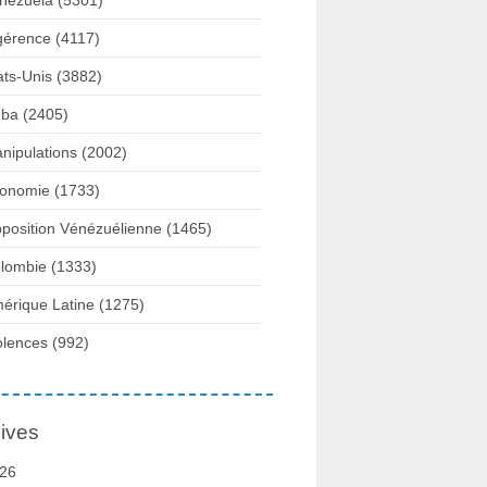
nezuela
(5301)
gérence
(4117)
ats-Unis
(3882)
ba
(2405)
nipulations
(2002)
onomie
(1733)
position Vénézuélienne
(1465)
lombie
(1333)
érique Latine
(1275)
olences
(992)
ives
26