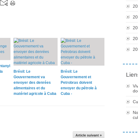
20
20
20
20
20
ntanyl
la
Brésil: Le
Brésil: Le
Lien
Gouvernement va
Gouvernement et
envoyer des denrées
Petrobras doivent
Vi
alimentaires et du
envoyer du pétrole à
do
matériel agricole à Cuba
Cuba -
Cu
No
cu
Article suivant »