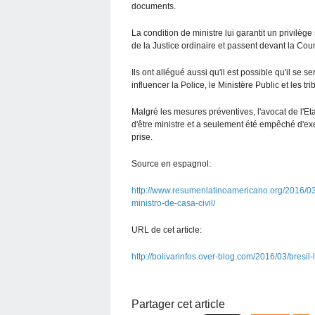
documents.
La condition de ministre lui garantit un privilège
de la Justice ordinaire et passent devant la Co
Ils ont allégué aussi qu'il est possible qu'il se
influencer la Police, le Ministère Public et les tr
Malgré les mesures préventives, l'avocat de l'E
d'être ministre et a seulement été empêché d'exer
prise.
Source en espagnol:
http://www.resumenlatinoamericano.org/2016/0
ministro-de-casa-civil/
URL de cet article:
http://bolivarinfos.over-blog.com/2016/03/bresil
Partager cet article