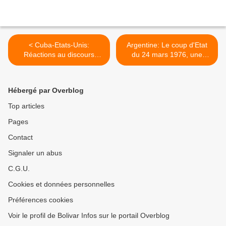
< Cuba-Etats-Unis:
Argentine: Le coup d'Etat
Réactions au discours
du 24 mars 1976, une
d'Obama
blessure non guérie >
Hébergé par Overblog
Top articles
Pages
Contact
Signaler un abus
C.G.U.
Cookies et données personnelles
Préférences cookies
Voir le profil de Bolivar Infos sur le portail Overblog