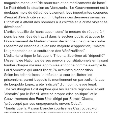
magasins manquent "de nourriture et de médicaments de base".
Le Post décrit la situation au Venezuela: "Le Gouvernement est à
quelques mois du défaut de paiement. Les importantes coupures
d'eau et d'électricité se sont multipliées ces dernières semaines.
L'inflation a atteint des nombres à 3 chiffres et le crime violent se
développe".
L'article qualifie de "sans aucun sens" la mesure de réduire à 4
jours les journées de travail dans le secteur public et accuse le
Gouvernement de Maduro d'avoir déclenché une guerre contre
l'Assemblée Nationale (avec une majorité d'opposition) "malgré
l'augmentation de la souffrance des Vénézuéliens".
L'éditorial critique le fait que le Tribunal Suprême ait "dépouillé"
l'Assemblée Nationale de ses pouvoirs constitutionnels en faisant
tomber chaque mesure approuvée et donne comme exemple la
Loi d'Amnistie qui aurait libéré 76 activistes d'opposition.
Selon les éditorialistes, le refus de la cour de libérer les
prisonniers, parmi lesquels ils mentionnent en particulier le cas
de Leopoldo López a été "ridicule" d'un point d evue légal.
The Washington Post déplore que les leaders régionaux soient
"distraits" par le Brésil "avec sa propre crise politique" et le
Gouvernement des Etats-Unis dirigé par Barack Obama
"préoccupé par ses engagements envers Cuba".
"Tandis que la Maison Blanche courtise les Castro, ceux-ci