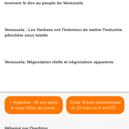
tournent le dos au peuple du Venezuela
Venezuela : Les Yankees ont l'intention de mettre l'industrie
pétrolière sous tutelle
Venezuela: Négociation réelle et négociation apparente
< Argentine : 40 ans après
Cuba: Brèves économiques
le coup d’Etat, les procès
du 23 mars au 6 avril 2016
contre l’impunité se
>
poursuivent
Hébergé par Overblog