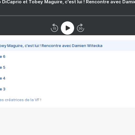
 DiCaprio et Tobey Maguire, c'est lui ! Rencontre avec Dam
bey Maguire, c'est lui ! Rencontre avec Damien Witecka
e 6
e 5
e 4
e 3
s créatrices de la VF !
e 2
e 1
e Mektoub My Love arrive enfin ! Rencontre avec Shaïn Boumedine et Sal