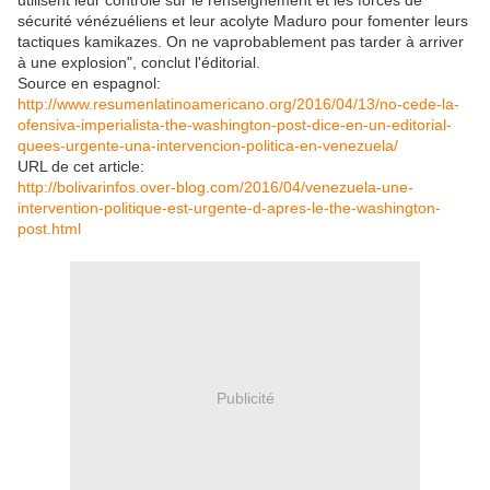
utilisent leur contrôle sur le renseignement et les forces de
sécurité vénézuéliens et leur acolyte Maduro pour fomenter leurs
tactiques kamikazes. On ne vaprobablement pas tarder à arriver
à une explosion", conclut l'éditorial.
Source en espagnol:
http://www.resumenlatinoamericano.org/2016/04/13/no-cede-la-
ofensiva-imperialista-the-washington-post-dice-en-un-editorial-
quees-urgente-una-intervencion-politica-en-venezuela/
URL de cet article:
http://bolivarinfos.over-blog.com/2016/04/venezuela-une-
intervention-politique-est-urgente-d-apres-le-the-washington-
post.html
Publicité