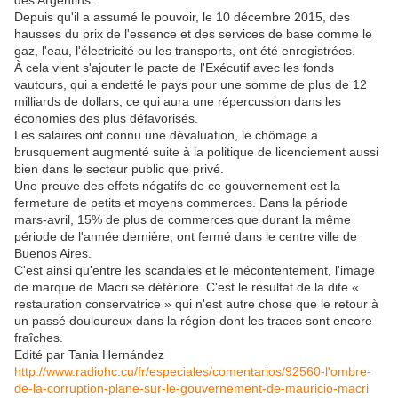
des Argentins.
Depuis qu'il a assumé le pouvoir, le 10 décembre 2015, des
hausses du prix de l'essence et des services de base comme le
gaz, l'eau, l'électricité ou les transports, ont été enregistrées.
À cela vient s'ajouter le pacte de l'Exécutif avec les fonds
vautours, qui a endetté le pays pour une somme de plus de 12
milliards de dollars, ce qui aura une répercussion dans les
économies des plus défavorisés.
Les salaires ont connu une dévaluation, le chômage a
brusquement augmenté suite à la politique de licenciement aussi
bien dans le secteur public que privé.
Une preuve des effets négatifs de ce gouvernement est la
fermeture de petits et moyens commerces. Dans la période
mars-avril, 15% de plus de commerces que durant la même
période de l'année dernière, ont fermé dans le centre ville de
Buenos Aires.
C'est ainsi qu'entre les scandales et le mécontentement, l'image
de marque de Macri se détériore. C'est le résultat de la dite «
restauration conservatrice » qui n'est autre chose que le retour à
un passé douloureux dans la région dont les traces sont encore
fraîches.
Edité par Tania Hernández
http://www.radiohc.cu/fr/especiales/comentarios/92560-l'ombre-
de-la-corruption-plane-sur-le-gouvernement-de-mauricio-macri