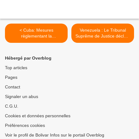
< Cuba: Mesures
Venezuela : Le Tribunal
règlementant la
Suprême de Justice déclare
commercialisation des
la réforme de la Loi
produits agricoles
Organique sur le Tribunal
Suprême de Justice non
Hébergé par Overblog
conforme à la Cosntitution >
Top articles
Pages
Contact
Signaler un abus
C.G.U.
Cookies et données personnelles
Préférences cookies
Voir le profil de Bolivar Infos sur le portail Overblog