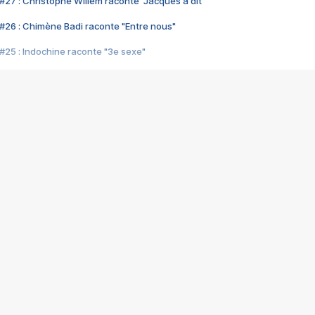
#27 : Christophe Willem raconte "Jacques a dit"
#26 : Chimène Badi raconte "Entre nous"
#25 : Indochine raconte "3e sexe"
#24 : Zaho raconte "C'est chelou"
#23 : Patrick Bruel raconte "Au café des délices"
#22 : Kyo raconte "Le chemin"
#21 : Nolwenn Leroy raconte "Cassé"
#20 : Patrick Hernandez raconte "Born to be alive"
#19 : Lorie raconte "Près de moi"
#18 : Michael Jones raconte "A nos actes manqués" (avec Jean-Jacque
#17 : Khaled raconte "Aïcha"
#16 : Corneille raconte "Parce qu'on vient de loin"
#15 : Indochine raconte "L'aventurier"