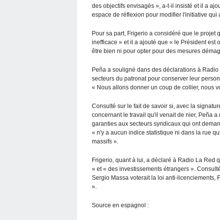
des objectifs envisagés », a-t-il insisté et il a 
espace de réflexion pour modifier l'initiative q
Pour sa part, Frigerio a considéré que le projet
inefficace » et il a ajouté que « le Président est 
être bien ni pour opter pour des mesures déma
Peña a souligné dans des déclarations à Radio 
secteurs du patronat pour conserver leur personn
« Nous allons donner un coup de collier, nous 
Consulté sur le fait de savoir si, avec la signat
concernant le travail qu'il venait de nier, Peña
garanties aux secteurs syndicaux qui ont demand
« n'y a aucun indice statistique ni dans la rue q
massifs ».
Frigerio, quant à lui, a déclaré à Radio La Red qu
» et « des investissements étrangers ». Consulté 
Sergio Massa voterait la loi anti-licenciements,
».
Source en espagnol :