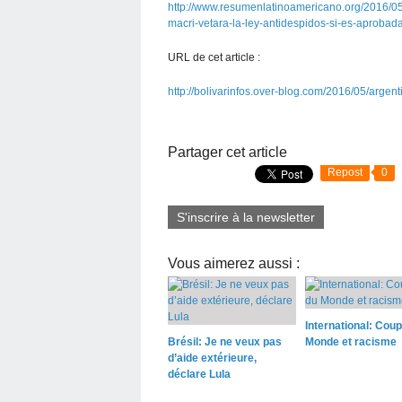
http://www.resumenlatinoamericano.org/2016/05/
macri-vetara-la-ley-antidespidos-si-es-aprobad
URL de cet article :
http://bolivarinfos.over-blog.com/2016/05/argent
Partager cet article
Repost
0
S'inscrire à la newsletter
Vous aimerez aussi :
International: Cou
Brésil: Je ne veux pas
Monde et racisme
d’aide extérieure,
déclare Lula