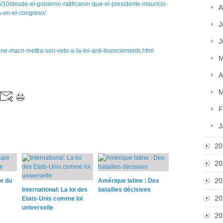
10/desde-el-gobierno-ratificaron-que-el-presidente-mauricio-
A
a-en-el-congreso/
J
J
ine-macri-mettra-son-veto-a-la-loi-anti-licenciements.html
M
A
M
F
J
20
20
20
pe du
Amérique latine : Des
International: La loi des
batailles décisives
20
Etats-Unis comme loi
universelle
20