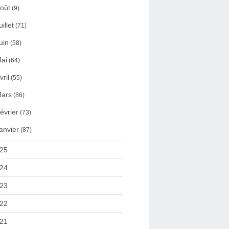
oût
(9)
uillet
(71)
uin
(58)
ai
(64)
vril
(55)
ars
(86)
évrier
(73)
anvier
(87)
25
24
23
22
21