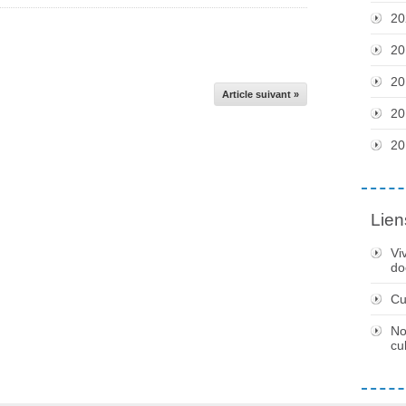
20
20
20
Article suivant »
20
20
Lien
Vi
do
Cu
No
cu