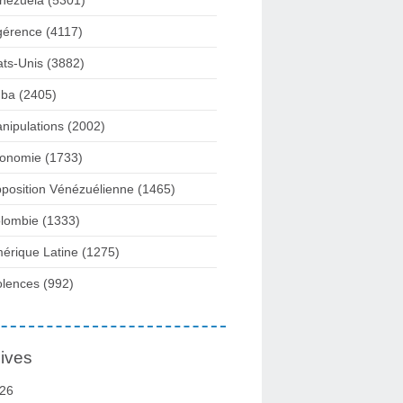
nezuela
(5301)
gérence
(4117)
ats-Unis
(3882)
ba
(2405)
nipulations
(2002)
onomie
(1733)
position Vénézuélienne
(1465)
lombie
(1333)
érique Latine
(1275)
olences
(992)
ives
26