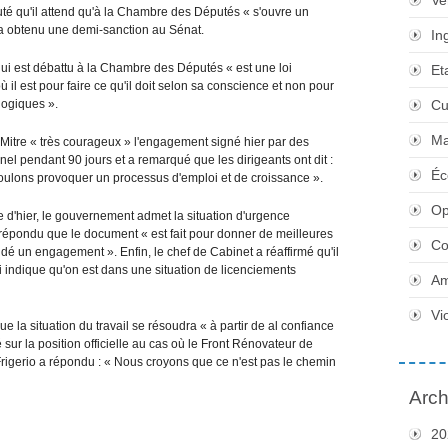
Ve
ajouté qu'il attend qu'à la Chambre des Députés « s'ouvre un
ui a obtenu une demi-sanction au Sénat.
In
 qui est débattu à la Chambre des Députés « est une loi
Et
où il est pour faire ce qu'il doit selon sa conscience et non pour
gogiques ».
Cu
Ma
Mitre « très courageux » l'engagement signé hier par des
el pendant 90 jours et a remarqué que les dirigeants ont dit :
Éc
voulons provoquer un processus d'emploi et de croissance ».
Op
ure d'hier, le gouvernement admet la situation d'urgence
 a répondu que le document « est fait pour donner de meilleures
Co
é un engagement ». Enfin, le chef de Cabinet a réaffirmé qu'il
ui indique qu'on est dans une situation de licenciements
Am
Vi
e la situation du travail se résoudra « à partir de al confiance
sur la position officielle au cas où le Front Rénovateur de
 Frigerio a répondu : « Nous croyons que ce n'est pas le chemin
Arch
20