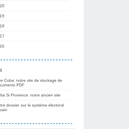
20
19
18
17
16
s
ve Cuba: notre site de stockage de
cuments PDF
ba Si Provence: notre ancien site
tre dossier sur le système électoral
bain