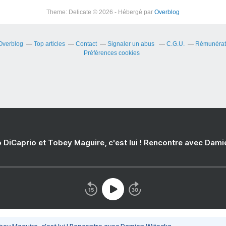
Theme: Delicate © 2026 - Hébergé par
Overblog
 Overblog
Top articles
Contact
Signaler un abus
C.G.U.
Rémunérati
Préférences cookies
 DiCaprio et Tobey Maguire, c'est lui ! Rencontre avec Dam