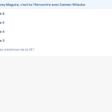
bey Maguire, c'est lui ! Rencontre avec Damien Witecka
e 6
e 5
e 4
e 3
s créatrices de la VF !
e 2
e 1
e Mektoub My Love arrive enfin ! Rencontre avec Shaïn Boumedine et Sal
i : après Toni en famille
elle réalise le bouleversant Dites lui que je l'aime
ais ! Rencontre autour de Vie privée de Rebecca Zlotowski