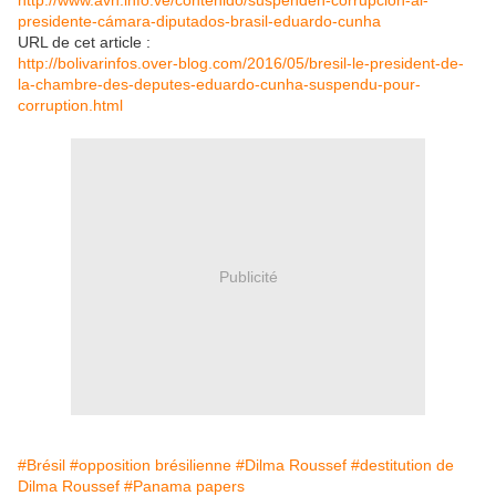
http://www.avn.info.ve/contenido/suspenden-corrupción-al-
presidente-cámara-diputados-brasil-eduardo-cunha
URL de cet article :
http://bolivarinfos.over-blog.com/2016/05/bresil-le-president-de-
la-chambre-des-deputes-eduardo-cunha-suspendu-pour-
corruption.html
Publicité
#Brésil
#opposition brésilienne
#Dilma Roussef
#destitution de
Dilma Roussef
#Panama papers