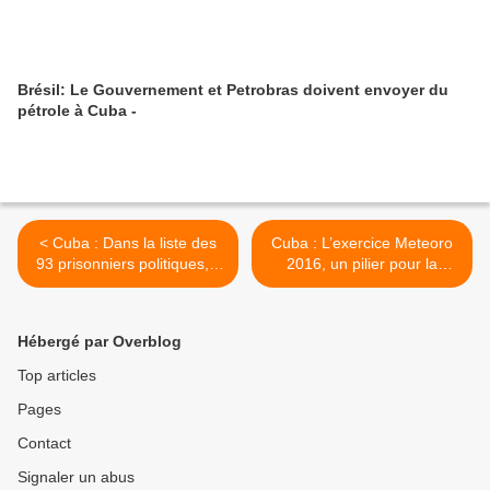
Brésil: Le Gouvernement et Petrobras doivent envoyer du
pétrole à Cuba -
< Cuba : Dans la liste des
Cuba : L’exercice Meteoro
93 prisonniers politiques, il
2016, un pilier pour la
y a des gens qui enlèvent
prévention des risques >
des personnes et des
assassins
Hébergé par Overblog
Top articles
Pages
Contact
Signaler un abus