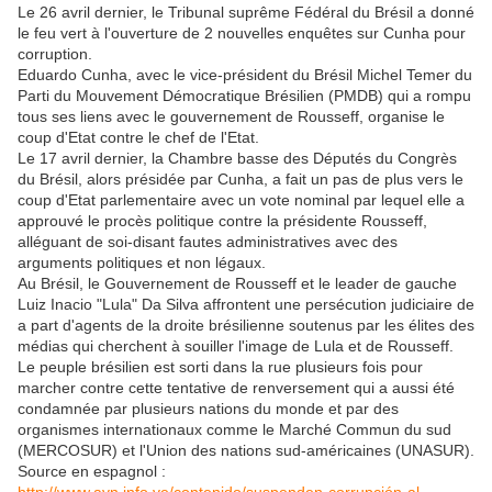
Le 26 avril dernier, le Tribunal suprême Fédéral du Brésil a donné
le feu vert à l'ouverture de 2 nouvelles enquêtes sur Cunha pour
corruption.
Eduardo Cunha, avec le vice-président du Brésil Michel Temer du
Parti du Mouvement Démocratique Brésilien (PMDB) qui a rompu
tous ses liens avec le gouvernement de Rousseff, organise le
coup d'Etat contre le chef de l'Etat.
Le 17 avril dernier, la Chambre basse des Députés du Congrès
du Brésil, alors présidée par Cunha, a fait un pas de plus vers le
coup d'Etat parlementaire avec un vote nominal par lequel elle a
approuvé le procès politique contre la présidente Rousseff,
alléguant de soi-disant fautes administratives avec des
arguments politiques et non légaux.
Au Brésil, le Gouvernement de Rousseff et le leader de gauche
Luiz Inacio "Lula" Da Silva affrontent une persécution judiciaire de
a part d'agents de la droite brésilienne soutenus par les élites des
médias qui cherchent à souiller l'image de Lula et de Rousseff.
Le peuple brésilien est sorti dans la rue plusieurs fois pour
marcher contre cette tentative de renversement qui a aussi été
condamnée par plusieurs nations du monde et par des
organismes internationaux comme le Marché Commun du sud
(MERCOSUR) et l'Union des nations sud-américaines (UNASUR).
Source en espagnol :