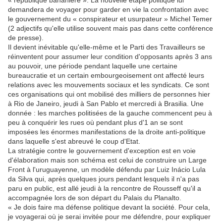
« république bananière ». La nouvelle étape politique lui
demandera de voyager pour garder en vie la confrontation avec
le gouvernement du « conspirateur et usurpateur » Michel Temer
(2 adjectifs qu'elle utilise souvent mais pas dans cette conférence
de presse).
Il devient inévitable qu'elle-même et le Parti des Travailleurs se
réinventent pour assumer leur condition d'opposants après 3 ans
au pouvoir, une période pendant laquelle une certaine
bureaucratie et un certain embourgeoisement ont affecté leurs
relations avec les mouvements sociaux et les syndicats. Ce sont
ces organisations qui ont mobilisé des milliers de personnes hier
à Rio de Janeiro, jeudi à San Pablo et mercredi à Brasilia. Une
donnée : les marches politisées de la gauche commencent peu à
peu à conquérir les rues où pendant plus d'1 an se sont
imposées les énormes manifestations de la droite anti-politique
dans laquelle s'est abreuvé le coup d'Etat.
La stratégie contre le gouvernement d'exception est en voie
d'élaboration mais son schéma est celui de construire un Large
Front à l'uruguayenne, un modèle défendu par Luiz Inácio Lula
da Silva qui, après quelques jours pendant lesquels il n'a pas
paru en public, est allé jeudi à la rencontre de Rousseff qu'il a
accompagnée lors de son départ du Palais du Planalto.
« Je dois faire ma défense politique devant la société. Pour cela,
je voyagerai où je serai invitée pour me défendre, pour expliquer