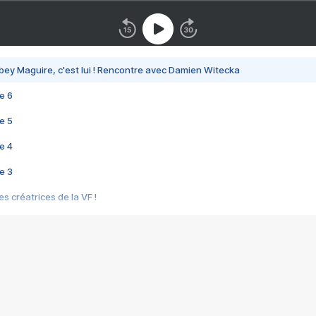
bey Maguire, c'est lui ! Rencontre avec Damien Witecka
e 6
e 5
e 4
e 3
s créatrices de la VF !
e 2
e 1
e Mektoub My Love arrive enfin ! Rencontre avec Shaïn Boumedine et Sal
i : après Toni en famille