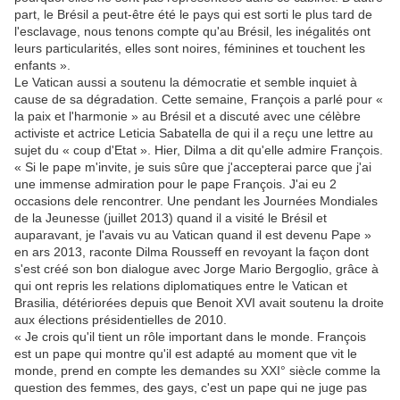
part, le Brésil a peut-être été le pays qui est sorti le plus tard de
l'esclavage, nous tenons compte qu'au Brésil, les inégalités ont
leurs particularités, elles sont noires, féminines et touchent les
enfants ».
Le Vatican aussi a soutenu la démocratie et semble inquiet à
cause de sa dégradation. Cette semaine, François a parlé pour «
la paix et l'harmonie » au Brésil et a discuté avec une célèbre
activiste et actrice Leticia Sabatella de qui il a reçu une lettre au
sujet du « coup d'Etat ». Hier, Dilma a dit qu'elle admire François.
« Si le pape m'invite, je suis sûre que j'accepterai parce que j'ai
une immense admiration pour le pape François. J'ai eu 2
occasions dele rencontrer. Une pendant les Journées Mondiales
de la Jeunesse (juillet 2013) quand il a visité le Brésil et
auparavant, je l'avais vu au Vatican quand il est devenu Pape »
en ars 2013, raconte Dilma Rousseff en revoyant la façon dont
s'est créé son bon dialogue avec Jorge Mario Bergoglio, grâce à
qui ont repris les relations diplomatiques entre le Vatican et
Brasilia, détériorées depuis que Benoit XVI avait soutenu la droite
aux élections présidentielles de 2010.
« Je crois qu'il tient un rôle important dans le monde. François
est un pape qui montre qu'il est adapté au moment que vit le
monde, prend en compte les demandes su XXI° siècle comme la
question des femmes, des gays, c'est un pape qui ne juge pas