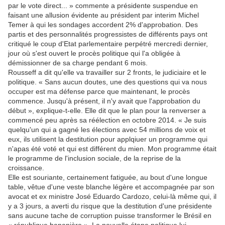
par le vote direct... » commente a présidente suspendue en
faisant une allusion évidente au président par interim Michel
Temer à qui les sondages accordent 2% d'approbation. Des
partis et des personnalités progressistes de différents pays ont
critiqué le coup d'Etat parlementaire perpétré mercredi dernier,
jour où s'est ouvert le procès politique qui l'a obligée à
démissionner de sa charge pendant 6 mois.
Rousseff a dit qu'elle va travailler sur 2 fronts, le judiciaire et le
politique. « Sans aucun doutes, une des questions qui va nous
occuper est ma défense parce que maintenant, le procès
commence. Jusqu'à présent, il n'y avait que l'approbation du
début », explique-t-elle. Elle dit que le plan pour la renverser a
commencé peu après sa réélection en octobre 2014. « Je suis
quelqu'un qui a gagné les élections avec 54 millions de voix et
eux, ils utilisent la destitution pour applqiuer un programme qui
n'apas été voté et qui est différent du mien. Mon programme était
le programme de l'inclusion sociale, de la reprise de la
croissance.
Elle est souriante, certainement fatiguée, au bout d'une longue
table, vêtue d'une veste blanche légère et accompagnée par son
avocat et ex ministre José Eduardo Cardozo, celui-là même qui, il
y a 3 jours, a averti du risque que la destitution d'une présidente
sans aucune tache de corruption puisse transformer le Brésil en