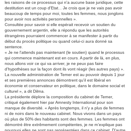
les raisons de ce processus qui n'a aucune base juridique, cette
destitution est un coup d'Etat... Je crois que je ne vais pas avoir
beaucoup de temps pour moi, toutes les femmes, nous jonglons
pour avoir nos activités personnelles ».
Consultée pour savoir si elle espérait recevoir un soutien du
gouvernement argentin, elle a répondu que les autorités
étrangères pourraient commencer à se manifester à partir du
début du procès politique ou quand celui-ci aura donné sa
sentence.
« Je ne l'attends pas maintenant (le soutien) quand le processus
qui commence maintenant est en cours. A partir de là, en plus,
nous allons voir ce qui va arriver, je ne peux pas faire
d'hypothèses sur la façon dont ils vont réagir (les autres pays) ».
La nouvelle administration de Temer est au pouvoir depuis 1 jour
et ses premières annonces démontrent qu'il est libéral en
économie et conservateur en politique, dans le domaine social et
culturel », a dit Dilma.
La présidente déplore la composition du cabinet de Temer,
critiqué également hier par Amnesty International pour son
manque de diversité. « Après longtemps, il n'y a plus de femmes
ni de noirs dans le nouveau cabinet. Nous vivons dans un pays
où plus de 50% des habitants sont des femmes. Les femmes ont
démontré être extrêmement compétentes, je ne m’explique pas
pourquoi elles ne sont pas représentées dans ce cabinet. D'autre