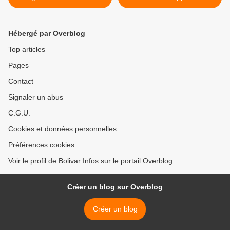
à un accord sur le
vénézuéliens incitant au
remplacement des cultures
pillage >
illicites
Hébergé par Overblog
Top articles
Pages
Contact
Signaler un abus
C.G.U.
Cookies et données personnelles
Préférences cookies
Voir le profil de Bolivar Infos sur le portail Overblog
Créer un blog sur Overblog
Créer un blog