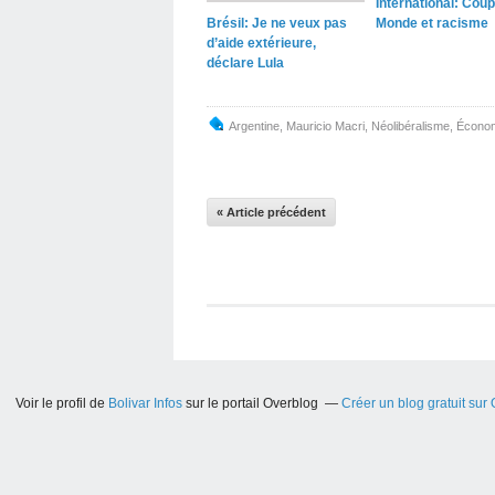
International: Cou
Brésil: Je ne veux pas
Monde et racisme
d’aide extérieure,
déclare Lula
Argentine
,
Mauricio Macri
,
Néolibéralisme
,
Écono
« Article précédent
Voir le profil de
Bolivar Infos
sur le portail Overblog
Créer un blog gratuit sur