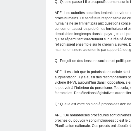
Q : Que se passe-t-il plus spécifiquement sur le 
APE : Les autorités actuelles tentent d’ouvrir 
droits humains. Le secrétaire responsable de ce
humains ne se limitent pas aux questions concern
concernent aussi les problèmes territoriaux et e
depuis bien longtemps dans le pays -, ce qui prov
qui se répercutent directement sur la réalité éc
réfléchissent ensemble sur le chemin à suivre. 
maintenons notre autonomie par rapport à tout
Q : Perçoit-on des tensions sociales et politique
APE : Il est clair que la polarisation sociale s’est
augmentation. Il y a aussi des recompositions po
victoire (FPV), aujourd’hui dans l’opposition, s’
le pouvoir à l’intérieur du péronisme. Tout cela, 
électorales. Des élections législatives auront li
Q : Quelle est votre opinion à propos des accusa
APE : De nombreuses procédures sont ouvertes. 
proches du pouvoir y sont impliquées : c’est le 
Planification nationale. Ces procès ont débuté r