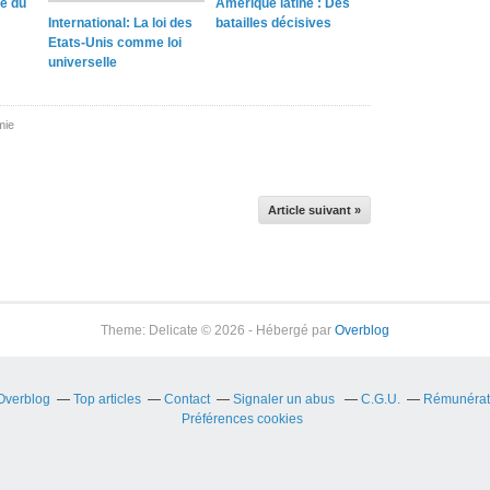
pe du
Amérique latine : Des
International: La loi des
batailles décisives
Etats-Unis comme loi
universelle
mie
Article suivant »
Theme: Delicate © 2026 - Hébergé par
Overblog
 Overblog
Top articles
Contact
Signaler un abus
C.G.U.
Rémunérati
Préférences cookies