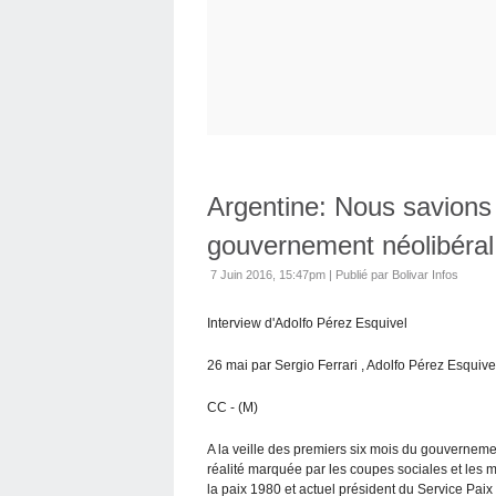
Argentine: Nous savions t
gouvernement néolibéral
7 Juin 2016, 15:47pm
|
Publié par Bolivar Infos
Interview d'Adolfo Pérez Esquivel
26 mai par Sergio Ferrari , Adolfo Pérez Esquive
CC - (M)
A la veille des premiers six mois du gouvernement
réalité marquée par les coupes sociales et les m
la paix 1980 et actuel président du Service Pai