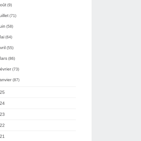
oût
(9)
uillet
(71)
uin
(58)
ai
(64)
vril
(55)
ars
(86)
évrier
(73)
anvier
(87)
25
24
23
22
21