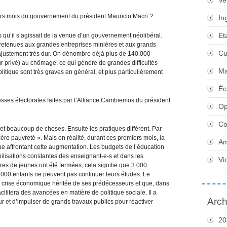
Ve
iers mois du gouvernement du président Mauricio Macri ?
In
Et
 qu’il s’agissait de la venue d’un gouvernement néolibéral.
 retenues aux grandes entreprises minières et aux grands
Cu
’ajustement très dur. On dénombre déjà plus de 140.000
eur privé) au chômage, ce qui génère de grandes difficultés
Ma
itique sont très graves en général, et plus particulièrement
Éc
ses électorales faites par l’Alliance Cambiemos du président
Op
Co
t beaucoup de choses. Ensuite les pratiques diffèrent. Par
zéro pauvreté ». Mais en réalité, durant ces premiers mois, la
Am
e affrontant cette augmentation. Les budgets de l’éducation
bilisations constantes des enseignant-e-s et dans les
Vi
res de jeunes ont été fermées, cela signifie que 3.000
0.000 enfants ne peuvent pas continuer leurs études. Le
a crise économique héritée de ses prédécesseurs et que, dans
 facilitera des avancées en matière de politique sociale. Il a
Arch
r et d’impulser de grands travaux publics pour réactiver
20