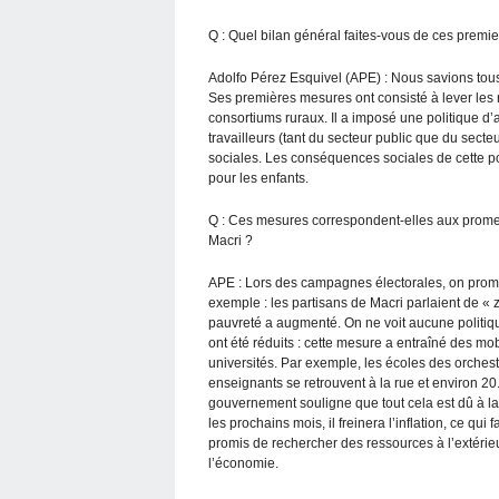
Q : Quel bilan général faites-vous de ces prem
Adolfo Pérez Esquivel (APE) : Nous savions tous
Ses premières mesures ont consisté à lever les
consortiums ruraux. Il a imposé une politique d
travailleurs (tant du secteur public que du sect
sociales. Les conséquences sociales de cette pol
pour les enfants.
Q : Ces mesures correspondent-elles aux promes
Macri ?
APE : Lors des campagnes électorales, on prome
exemple : les partisans de Macri parlaient de « 
pauvreté a augmenté. On ne voit aucune politiqu
ont été réduits : cette mesure a entraîné des mo
universités. Par exemple, les écoles des orchest
enseignants se retrouvent à la rue et environ 2
gouvernement souligne que tout cela est dû à l
les prochains mois, il freinera l’inflation, ce qui
promis de rechercher des ressources à l’extérieu
l’économie.