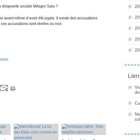
20
la dirigeante sociale Milagro Sala ?
20
e avant même d’avoir été jugée. Il existe des accusations
i ces accusations sont réelles ou non.
20
20
20
vions
Lien
Vi
do
Cu
No
cu