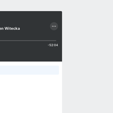
ien Witecka
-52:04