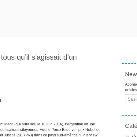
ous qu’il s’agissait d’un
News
Abonne
article
Email
l
 Macri (qui aura lieu le 10 juin 2016), l’Argentine vit une
Caté
obilisations citoyennes. Adolfo Pérez Esquivel, prix Nobel de
x et Justice (SERPAJ) dans ce pays sud-américain. Interview.