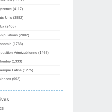
nezuela
(5301)
gérence
(4117)
ats-Unis
(3882)
ba
(2405)
nipulations
(2002)
onomie
(1733)
position Vénézuélienne
(1465)
lombie
(1333)
érique Latine
(1275)
olences
(992)
ives
26