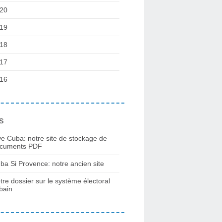
20
19
18
17
16
s
ve Cuba: notre site de stockage de
cuments PDF
ba Si Provence: notre ancien site
tre dossier sur le système électoral
bain