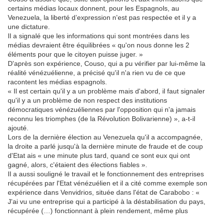
certains médias locaux donnent, pour les Espagnols, au
Venezuela, la liberté d’expression n'est pas respectée et il y a
une dictature.
Il a signalé que les informations qui sont montrées dans les
médias devraient être équilibrées « qu'on nous donne les 2
éléments pour que le citoyen puisse juger. »
D'après son expérience, Couso, qui a pu vérifier par lui-même la
réalité vénézuélienne, a précisé qu'il n'a rien vu de ce que
racontent les médias espagnols.
« Il est certain qu'il y a un problème mais d'abord, il faut signaler
qu'il y a un problème de non respect des institutions
démocratiques vénézuéliennes par l'opposition qui n'a jamais
reconnu les triomphes (de la Révolution Bolivarienne) », a-t-il
ajouté.
Lors de la dernière élection au Venezuela qu'il a accompagnée,
la droite a parlé jusqu'à la dernière minute de fraude et de coup
d'Etat ais « une minute plus tard, quand ce sont eux qui ont
gagné, alors, c'étaient des élections fiables ».
Il a aussi souligné le travail et le fonctionnement des entreprises
récupérées par l'Etat vénézuélien et il a cité comme exemple son
expérience dans Venvidrios, située dans l'état de Carabobo : «
J'ai vu une entreprise qui a participé à la déstabilisation du pays,
récupérée (…) fonctionnant à plein rendement, même plus