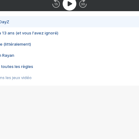
 DayZ
 a 13 ans (et vous l'avez ignoré)
e (littéralement)
im Rayan
 toutes les règles
s les jeux vidéo
us choquant de Rockstar ? - Le scandale BULLY
e plus moche de Steam
du RÊVE tourne au CAUCHEMAR
pendant 8 heures
it… à tort