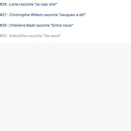
28 : Lorie raconte "Je vais vite"
#27 : Christophe Willem raconte "Jacques a dit"
#26 : Chimène Badi raconte "Entre nous"
#25 : Indochine raconte "3e sexe"
#24 : Zaho raconte "C'est chelou"
#23 : Patrick Bruel raconte "Au café des délices"
#22 : Kyo raconte "Le chemin"
#21 : Nolwenn Leroy raconte "Cassé"
#20 : Patrick Hernandez raconte "Born to be alive"
#19 : Lorie raconte "Près de moi"
#18 : Michael Jones raconte "A nos actes manqués" (avec Jean-Jacque
#17 : Khaled raconte "Aïcha"
#16 : Corneille raconte "Parce qu'on vient de loin"