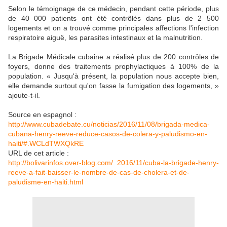
Selon le témoignage de ce médecin, pendant cette période, plus
de 40 000 patients ont été contrôlés dans plus de 2 500
logements et on a trouvé comme principales affections l'infection
respiratoire aiguë, les parasites intestinaux et la malnutrition.
La Brigade Médicale cubaine a réalisé plus de 200 contrôles de
foyers, donne des traitements prophylactiques à 100% de la
population. « Jusqu'à présent, la population nous accepte bien,
elle demande surtout qu'on fasse la fumigation des logements, »
ajoute-t-il.
Source en espagnol :
http://www.cubadebate.cu/noticias/2016/11/08/brigada-medica-
cubana-henry-reeve-reduce-casos-de-colera-y-paludismo-en-
haiti/#.WCLdTWXQkRE
URL de cet article :
http://bolivarinfos.over-blog.com/ 2016/11/cuba-la-brigade-henry-
reeve-a-fait-baisser-le-nombre-de-cas-de-cholera-et-de-
paludisme-en-haiti.html