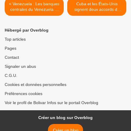
< Venezuela : Les banques
Cuba et les États-Unis
centrales du Venezuela et
signent deux accords de
de la Colombie se réuniront
coopération >
Hébergé par Overblog
Top articles
Pages
Contact
Signaler un abus
C.G.U.
Cookies et données personnelles
Préférences cookies
Voir le profil de Bolivar Infos sur le portail Overblog
Créer un blog sur Overblog
Créer un blog