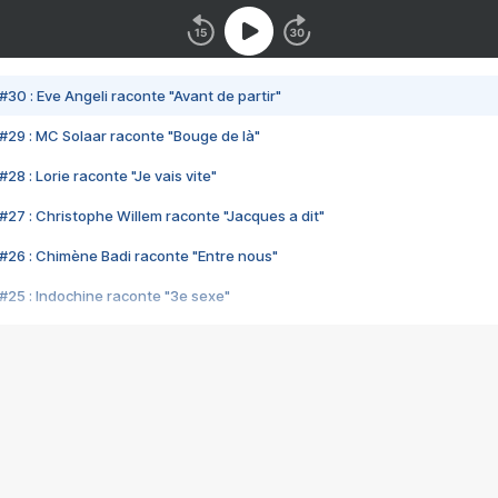
#30 : Eve Angeli raconte "Avant de partir"
#29 : MC Solaar raconte "Bouge de là"
28 : Lorie raconte "Je vais vite"
#27 : Christophe Willem raconte "Jacques a dit"
#26 : Chimène Badi raconte "Entre nous"
#25 : Indochine raconte "3e sexe"
#24 : Zaho raconte "C'est chelou"
#23 : Patrick Bruel raconte "Au café des délices"
#22 : Kyo raconte "Le chemin"
#21 : Nolwenn Leroy raconte "Cassé"
#20 : Patrick Hernandez raconte "Born to be alive"