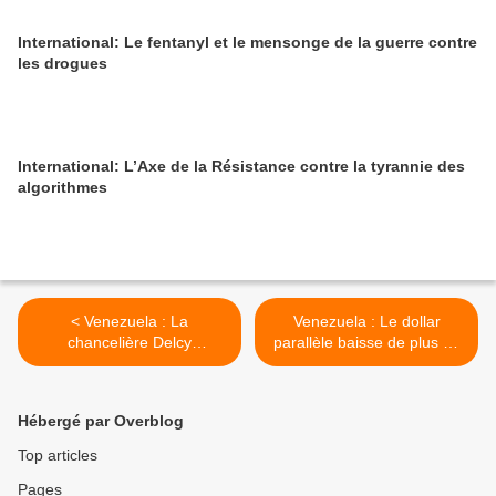
International: Le fentanyl et le mensonge de la guerre contre
les drogues
International: L’Axe de la Résistance contre la tyrannie des
algorithmes
< Venezuela : La
Venezuela : Le dollar
chancelière Delcy
parallèle baisse de plus de
Rodríguez décorée de
45% >
l'ordre du Libérateur
Hébergé par Overblog
Top articles
Pages