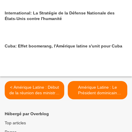
International: La Stratégie de la Défense Nationale des
États-Unis contre l'humanité
Cuba: Effet boomerang, l'Amérique latine s'unit pour Cuba
< Amérique Latine : Début
Amérique Latine : Le
de la réunion des ministres
Président dominicain
des Affaires étrangères de
appelle la CELAC à garantir
la CELAC
le bien-être des peuples >
Hébergé par Overblog
Top articles