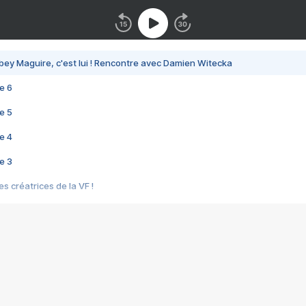
bey Maguire, c'est lui ! Rencontre avec Damien Witecka
e 6
e 5
e 4
e 3
s créatrices de la VF !
e 2
e 1
e Mektoub My Love arrive enfin ! Rencontre avec Shaïn Boumedine et Sal
i : après Toni en famille