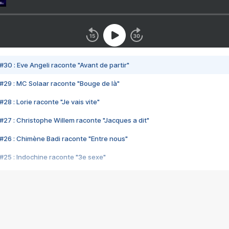
#30 : Eve Angeli raconte "Avant de partir"
#29 : MC Solaar raconte "Bouge de là"
28 : Lorie raconte "Je vais vite"
#27 : Christophe Willem raconte "Jacques a dit"
#26 : Chimène Badi raconte "Entre nous"
#25 : Indochine raconte "3e sexe"
#24 : Zaho raconte "C'est chelou"
#23 : Patrick Bruel raconte "Au café des délices"
#22 : Kyo raconte "Le chemin"