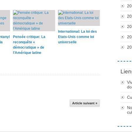
20
20
20
International: La loi des
20
ntanyl
Pensée critique: La
Etats-Unis comme loi
la
reconquête «
universelle
20
démocratique » de
l’Amérique latine
Lien
Vi
do
Cu
Article suivant »
No
cu