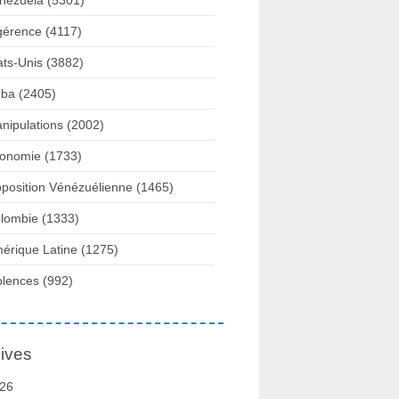
nezuela
(5301)
gérence
(4117)
ats-Unis
(3882)
ba
(2405)
nipulations
(2002)
onomie
(1733)
position Vénézuélienne
(1465)
lombie
(1333)
érique Latine
(1275)
olences
(992)
ives
26