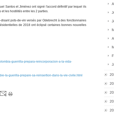
A
l Santos et Jiménez ont signé l'accord définitif par lequel ils
et les hostilités entre les 2 parties.
J
disant pots-de-vin versés par Odebrecht à des fonctionnaires
J
ésidentielles de 2018 ont éclipsé certaines bonnes nouvelles
M
A
M
F
lombia-guerrilla-prepara-reincorporacion-a-la-vida-
J
20
ie-la-guerilla-prepare-sa-reinsertion-dans-la-vie-civile.html
20
20
20
20