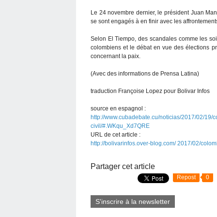
Le 24 novembre dernier, le président Juan Manue
se sont engagés à en finir avec les affrontements 
Selon El Tiempo, des scandales comme les soi-
colombiens et le débat en vue des élections pr
concernant la paix.
(Avec des informations de Prensa Latina)
traduction Françoise Lopez pour Bolivar Infos
source en espagnol :
http://www.cubadebate.cu/noticias/2017/02/19/co
civil/#.WKqu_Xd7QRE
URL de cet article :
http://bolivarinfos.over-blog.com/ 2017/02/colomb
Partager cet article
Repost
0
S'inscrire à la newsletter