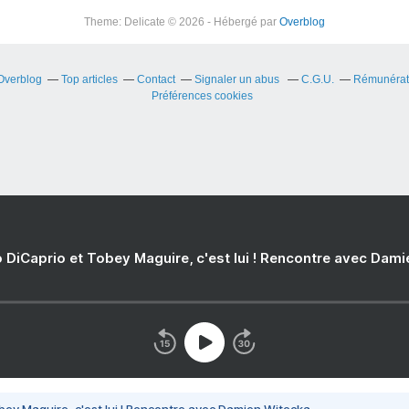
Theme: Delicate © 2026 - Hébergé par
Overblog
 Overblog
Top articles
Contact
Signaler un abus
C.G.U.
Rémunérati
Préférences cookies
 DiCaprio et Tobey Maguire, c'est lui ! Rencontre avec Dam