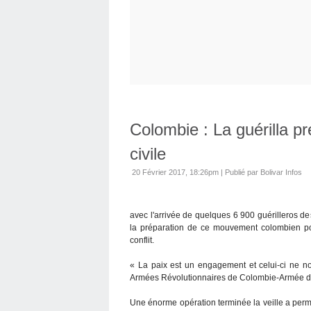
Colombie : La guérilla pr
civile
20 Février 2017, 18:26pm
|
Publié par Bolivar Infos
avec l'arrivée de quelques 6 900 guérilleros 
la préparation de ce mouvement colombien pou
conflit.
« La paix est un engagement et celui-ci ne no
Armées Révolutionnaires de Colombie-Armée d
Une énorme opération terminée la veille a permis