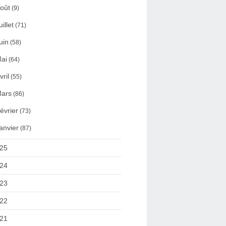
oût
(9)
uillet
(71)
uin
(58)
ai
(64)
vril
(55)
ars
(86)
évrier
(73)
anvier
(87)
25
24
23
22
21