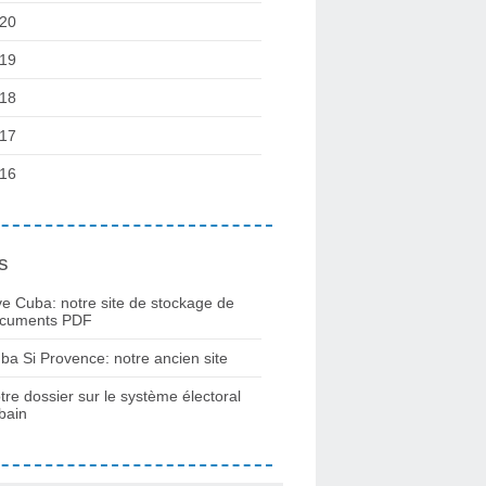
20
19
18
17
16
s
ve Cuba: notre site de stockage de
cuments PDF
ba Si Provence: notre ancien site
tre dossier sur le système électoral
bain