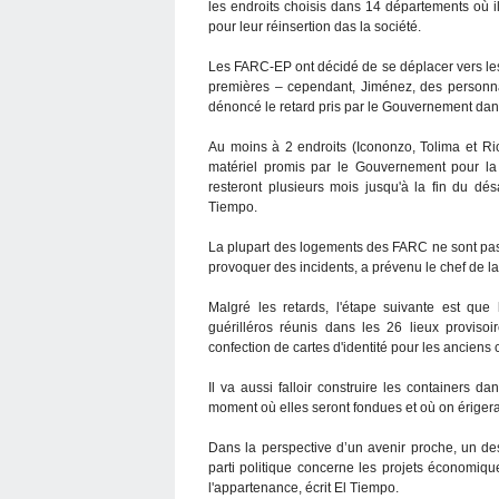
les endroits choisis dans 14 départements où i
pour leur réinsertion das la société.
Les FARC-EP ont décidé de se déplacer vers les
premières – cependant, Jiménez, des personnal
dénoncé le retard pris par le Gouvernement dans
Au moins à 2 endroits (Icononzo, Tolima et R
matériel promis par le Gouvernement pour la
resteront plusieurs mois jusqu'à la fin du dé
Tiempo.
La plupart des logements des FARC ne sont pas p
provoquer des incidents, a prévenu le chef de l
Malgré les retards, l'étape suivante est qu
guérilléros réunis dans les 26 lieux provisoi
confection de cartes d'identité pour les anciens
Il va aussi falloir construire les containers
moment où elles seront fondues et où on ériger
Dans la perspective d’un avenir proche, un de
parti politique concerne les projets économique
l'appartenance, écrit El Tiempo.