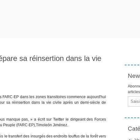
épare sa réinsertion dans la vie
News
Abonne
article
des FARC-EP dans les zones transitoires commence aujourd'hui
Email
r sa réinsertion dans la vie civile après un demi-siècle de
us manque pas, » a écrit sur Twitter le dirigeant des Forces
u Peuple (FARC-EP),Timoleón Jiménez.
Caté
 le transfert des insurgés des endroits touffus de la forêt vers