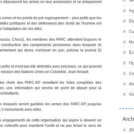
Ve
ls déposeront les armes en leur possession et se prépareront
In
 zones et les points de pré-regroupement – plus petits que les
Et
ités politiques et des défenseurs des droits de l'homme ont
 l'adaptation de ces sites.
Cu
iosucio, Chocó), les membres des FARC attendent toujours le
Ma
 construction des campements provisoires dans lesquels ils
sarmement qui devra s'achever en juin, précise le journal El
Éc
Op
rêts et n'ont pas été délimités avec précision, ce qui pourrait
a mission des Nations Unies en Colombie, Jean Arnault.
Co
e les chefs des FARC-EP remettent les listes complètes des
Am
res, une information qui servira de point de départ pour la
 combattants.
Vi
 dans lesquels seront gardées les armes des FARC-EP jusqu'au
a 3 monuments avec elles.
Arch
s engagements de cette organisation qui aspire à devenir un
s collectifs pour maintenir l'unité et ne pas briser le sens de
20