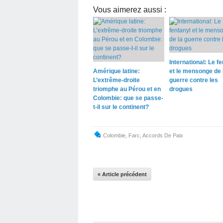
Vous aimerez aussi :
International: Le fe
Amérique latine:
et le mensonge de 
L’extrême-droite
guerre contre les
triomphe au Pérou et en
drogues
Colombie: que se passe-
t-il sur le continent?
Colombie
,
Farc
,
Accords De Paix
« Article précédent