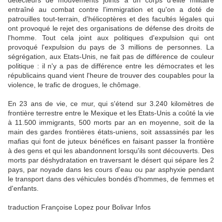
détecteurs de mouvements joints à un corps d'élite militaire
entraîné au combat contre l'immigration et qu'on a doté de
patrouilles tout-terrain, d'hélicoptères et des facultés légales qui
ont provoqué le rejet des organisations de défense des droits de
l'homme. Tout cela joint aux politiques d'expulsion qui ont
provoqué l'expulsion du pays de 3 millions de personnes. La
ségrégation, aux Etats-Unis, ne fait pas de différence de couleur
politique : il n'y a pas de différence entre les démocrates et les
républicains quand vient l'heure de trouver des coupables pour la
violence, le trafic de drogues, le chômage.
En 23 ans de vie, ce mur, qui s'étend sur 3.240 kilomètres de
frontière terrestre entre le Mexique et les Etats-Unis a coûté la vie
à 11.500 immigrants, 500 morts par an en moyenne, soit de la
main des gardes frontières états-uniens, soit assassinés par les
mafias qui font de juteux bénéfices en faisant passer la frontière
à des gens et qui les abandonnent lorsqu'ils sont découverts. Des
morts par déshydratation en traversant le désert qui sépare les 2
pays, par noyade dans les cours d'eau ou par asphyxie pendant
le transport dans des véhicules bondés d'hommes, de femmes et
d'enfants.
traduction Françoise Lopez pour Bolivar Infos