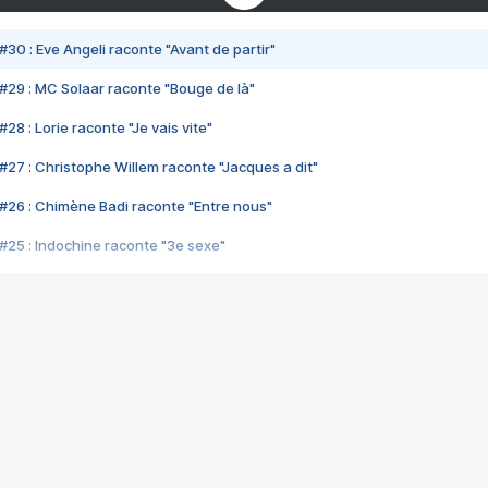
#30 : Eve Angeli raconte "Avant de partir"
#29 : MC Solaar raconte "Bouge de là"
28 : Lorie raconte "Je vais vite"
#27 : Christophe Willem raconte "Jacques a dit"
#26 : Chimène Badi raconte "Entre nous"
#25 : Indochine raconte "3e sexe"
#24 : Zaho raconte "C'est chelou"
#23 : Patrick Bruel raconte "Au café des délices"
#22 : Kyo raconte "Le chemin"
#21 : Nolwenn Leroy raconte "Cassé"
#20 : Patrick Hernandez raconte "Born to be alive"
#19 : Lorie raconte "Près de moi"