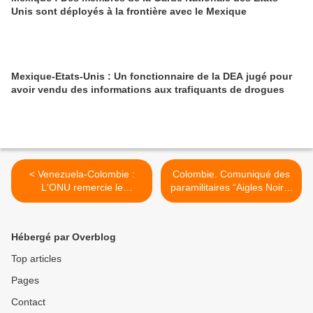
Unis sont déployés à la frontière avec le Mexique
Mexique-Etats-Unis : Un fonctionnaire de la DEA jugé pour
avoir vendu des informations aux trafiquants de drogues
< Venezuela-Colombie :
Colombie. Comuniqué des
L'ONU remercie le
paramilitaires “Aigles Noirs”
Venezuela pour l'accueil
>
des Colombiens déplacés
Hébergé par Overblog
Top articles
Pages
Contact