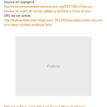
Source en espagnol :
http://www.resumenlatinoamericano.org/2017/02/17/ee-uu-
mexico-el-muro-de-trump-obliga-a-mexico-a-mirar-al-sur/
URL de cet article :
http://bolivarinfos.over-blog.com/ 2017/02/mexique-etats-unis-un-
mur-sans-couleur-politique.html
Publicité
#Mexique-Etats-Unis
#Donald Trump
#Barack Obama