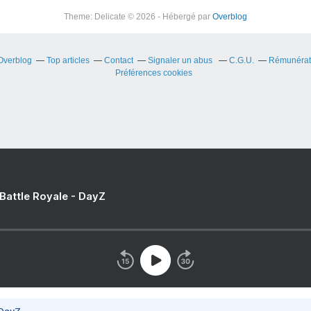
Theme: Delicate © 2026 - Hébergé par
Overblog
 Overblog
Top articles
Contact
Signaler un abus
C.G.U.
Rémunérati
Préférences cookies
 Battle Royale - DayZ