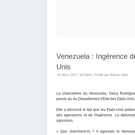
Venezuela : Ingérence d
Unis
24 Mars 2017, 18:33pm
|
Publié par Bolivar Infos
La chancelière du Venezuela, Delcy Rodrígue
parole du du Département d'Etat des Etats-Unis,
Elle a dénoncé le fait que les Etats-Unis pr
des agressions et de l'ingérence. La diplom
agression.
« Que cherchent-ils ? A agresser le Venez