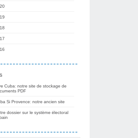
20
19
18
17
16
s
ve Cuba: notre site de stockage de
cuments PDF
ba Si Provence: notre ancien site
tre dossier sur le système électoral
bain