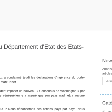
u Département d'Etat des Etats-
News
Abonne
article
z, a condamné jeudi les déclarations d'ingérence du porte-
Email
 Mark Toner.
étendent imposer un nouveau « Consensus de Washington » par
ate vénézuélienne a assuré que son pays n'admettra aucune
Caté
uela ? Nous dénoncerons ces actions pays par pays. Nous