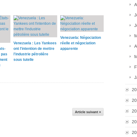
A
J
J
M
Venezuela: Négociation
Venezuela : Les Yankees
réelle et négociation
A
ats-
ont l'intention de mettre
apparente
 pas
l'industrie pétrolière
M
rnent
sous tutelle
u
F
J
20
20
20
Article suivant »
20
20