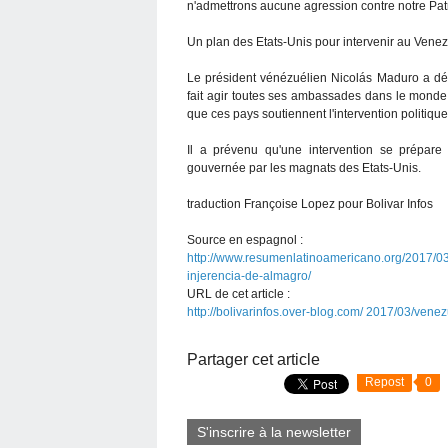
n'admettrons aucune agression contre notre Patrie
Un plan des Etats-Unis pour intervenir au Vene
Le président vénézuélien Nicolás Maduro a dé
fait agir toutes ses ambassades dans le monde,
que ces pays soutiennent l'intervention politiqu
Il a prévenu qu'une intervention se prépar
gouvernée par les magnats des Etats-Unis.
traduction Françoise Lopez pour Bolivar Infos
Source en espagnol :
http://www.resumenlatinoamericano.org/2017/0
injerencia-de-almagro/
URL de cet article :
http://bolivarinfos.over-blog.com/ 2017/03/vene
Partager cet article
Repost
0
S'inscrire à la newsletter