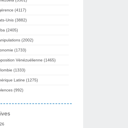
nezuela
(5301)
gérence
(4117)
ats-Unis
(3882)
ba
(2405)
nipulations
(2002)
onomie
(1733)
position Vénézuélienne
(1465)
lombie
(1333)
érique Latine
(1275)
olences
(992)
ives
26