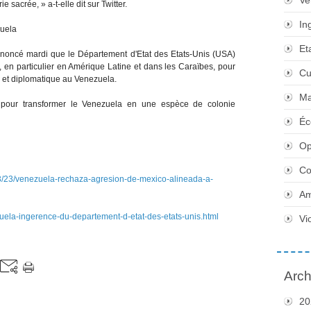
Ve
 sacrée, » a-t-elle dit sur Twitter.
In
zuela
Et
noncé mardi que le Département d'Etat des Etats-Unis (USA)
 en particulier en Amérique Latine et dans les Caraïbes, pour
Cu
e et diplomatique au Venezuela.
Ma
e pour transformer le Venezuela en une espèce de colonie
Éc
Op
Co
3/23/venezuela-rechaza-agresion-de-mexico-alineada-a-
Am
zuela-ingerence-du-departement-d-etat-des-etats-unis.html
Vi
Arch
20