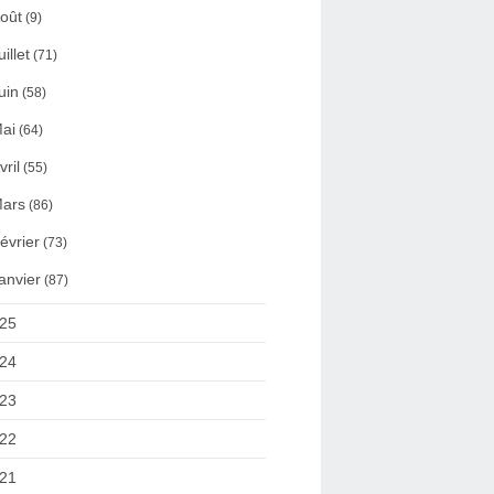
oût
(9)
uillet
(71)
uin
(58)
ai
(64)
vril
(55)
ars
(86)
évrier
(73)
anvier
(87)
25
24
23
22
21