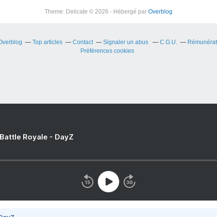
Theme: Delicate © 2026 - Hébergé par
Overblog
 Overblog
Top articles
Contact
Signaler un abus
C.G.U.
Rémunérati
Préférences cookies
 Battle Royale - DayZ