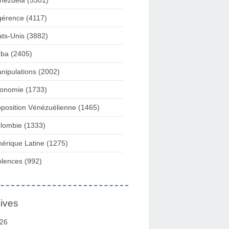
nezuela
(5301)
gérence
(4117)
ats-Unis
(3882)
ba
(2405)
nipulations
(2002)
onomie
(1733)
position Vénézuélienne
(1465)
lombie
(1333)
érique Latine
(1275)
olences
(992)
ives
26