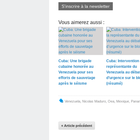
S'inscrire à la newsletter
Vous aimerez aussi :
Cuba: Une brigade
Cuba: Intervention 
cubaine honorée au
représentante du
Venezuela pour ses
Venezuela au déba
efforts de sauvetage
d’urgence sur le b
après le séisme
(résumé)
Venezuela
,
Nicolas Maduro
,
Oea
,
Mexique
,
Pana
« Article précédent