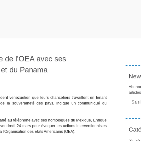
e de l'OEA avec ses
 et du Panama
News
Abonne
article
ent vénézuélien que leurs chanceliers travaillent en tenant
Email
t de la souveraineté des pays, indique un communiqué du
.
parlé au téléphone avec ses homologues du Mexique, Enrique
endredi 24 mars pour évoquer les actions interventionnistes
Caté
à l'Organisation des Etats Américains (OEA).