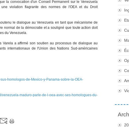
Ve
que la convocation d'un Conseil Permanent sur le Venezuela
une violation flagrante des normes de l'OEA et du Droit
In
Et
 soutenu le dialogue au Venezuela en tant que mécanisme de
dre normal de la démocratie et a souligné que toute action doit
Cu
eures du Venezuela.
Ma
Varela a affirmé son soutien au processus de dialogue au
nts internationaux de l'Union des Nations Sud-américaines
Éc
Op
Co
on-sus-homologos-de-Mexico-y-Panama-sobre-la-OEA-
Am
Vi
/venezuela-maduro-parle-de-l-oea-avec-ses-homologues-du-
Arch
20