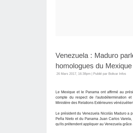
Venezuela : Maduro parl
homologues du Mexique
26 Mars 2017, 16:38pm
|
Publié par Bolivar Infos
Le Mexique et le Panama ont affirmé au présid
compte du respect de l'autodétermination e
Ministère des Relations Extérieures vénézuélien
Le président du Venezuela Nicolás Maduro a 
Peña Nieto et du Panama Juan Carlos Varela, v
qu'ils prétendent appliquer au Venezuela grâce 