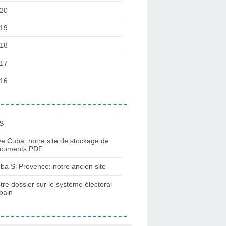
20
19
18
17
16
s
ve Cuba: notre site de stockage de
cuments PDF
ba Si Provence: notre ancien site
tre dossier sur le système électoral
bain