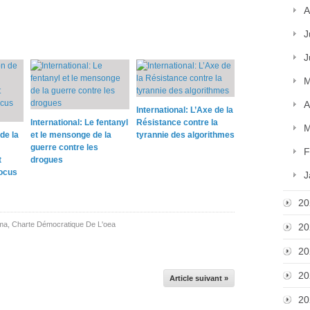
A
J
J
M
A
International: L’Axe de la
International: Le fentanyl
Résistance contre la
M
de la
et le mensonge de la
tyrannie des algorithmes
guerre contre les
F
t
drogues
locus
J
20
ma
,
Charte Démocratique De L'oea
20
20
20
Article suivant »
20