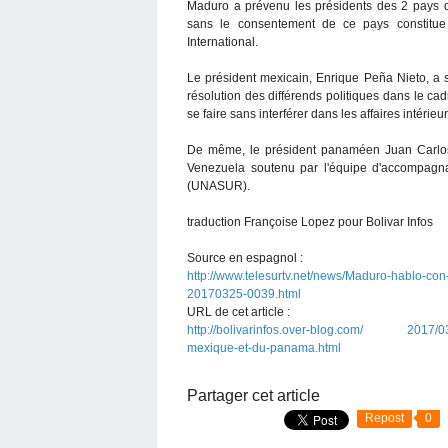
Maduro a prévenu les présidents des 2 pays 
sans le consentement de ce pays constitue 
International.
Le président mexicain, Enrique Peña Nieto, a
résolution des différends politiques dans le ca
se faire sans interférer dans les affaires intéri
De même, le président panaméen Juan Carlos 
Venezuela soutenu par l'équipe d'accompagna
(UNASUR).
traduction Françoise Lopez pour Bolivar Infos
Source en espagnol :
http://www.telesurtv.net/news/Maduro-hablo-c
20170325-0039.html
URL de cet article :
http://bolivarinfos.over-blog.com/ 2017/03
mexique-et-du-panama.html
Partager cet article
Repost
0