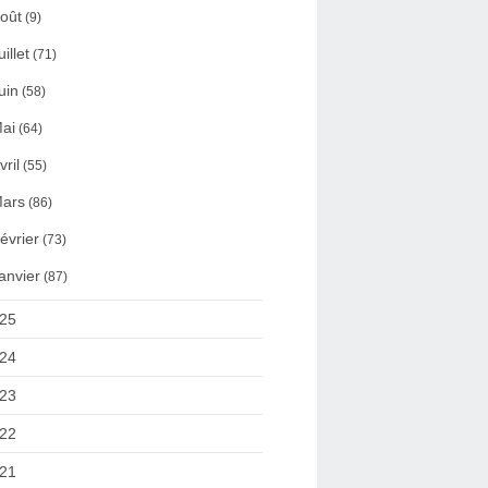
oût
(9)
uillet
(71)
uin
(58)
ai
(64)
vril
(55)
ars
(86)
évrier
(73)
anvier
(87)
25
24
23
22
21