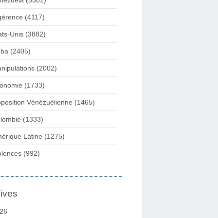
nezuela
(5301)
gérence
(4117)
ats-Unis
(3882)
ba
(2405)
nipulations
(2002)
onomie
(1733)
position Vénézuélienne
(1465)
lombie
(1333)
érique Latine
(1275)
olences
(992)
ives
26