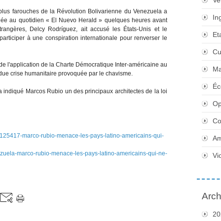
Ve
s plus farouches de la Révolution Bolivarienne du Venezuela a
In
ordée au quotidien « El Nuevo Herald » quelques heures avant
trangères, Delcy Rodríguez, ait accusé les États-Unis et le
Et
participer à une conspiration internationale pour renverser le
Cu
 l'application de la Charte Démocratique Inter-américaine au
Ma
endue crise humanitaire provoquée par le chavisme.
Éc
a indiqué Marcos Rubio un des principaux architectes de la loi
Op
Co
es/125417-marco-rubio-menace-les-pays-latino-americains-qui-
Am
ezuela-marco-rubio-menace-les-pays-latino-americains-qui-ne-
Vi
Arch
20