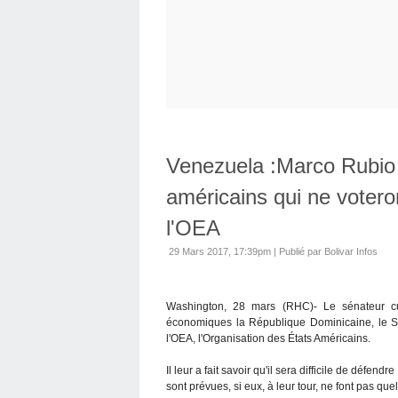
Venezuela :Marco Rubio 
américains qui ne votero
l'OEA
29 Mars 2017, 17:39pm
|
Publié par Bolivar Infos
Washington, 28 mars (RHC)- Le sénateur c
économiques la République Dominicaine, le Sa
l'OEA, l'Organisation des États Américains.
Il leur a fait savoir qu'il sera difficile de défen
sont prévues, si eux, à leur tour, ne font pas q