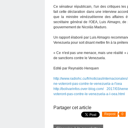
Ce sénateur républicain, l'un des critiques le
fait cette déclaration dans une interview acc
que la ministre vénézuélienne des affaires é
secrétaire général de l'OEA, Luis Almagro, de 
gouvernement de Nicolás Maduro.
Un rapport élaboré par Luis Almagro recommande
Venezuela pour soit disant mettre fin à la prét
« Ce n'est pas une menace, mais une réalité » 
de sanctions contre le Venezuela.
Edité par Reynaldo Henquen
http://www.radiohc.cu/fr/noticias/internacional
ne-voteront-pas-contre-le-venezuela-a-l'oea
http://bolivarinfos.over-blog.com/ 2017/03/ven
voteront-pas-contre-le-venezuela-a-l-oea.html
Partager cet article
Repost
0