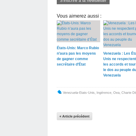
S'inscrire à la newsletter
Vous aimerez aussi :
États-Unis: Marco Rubio
n’aura pas les moyens
Venezuela : Les Ét
de gagner comme
Unis ne respectent
secrétaire d’État
les accords et tou
le dos au peuple d
Venezuela
Venezuela-Etats-Unis
,
Ingérence
,
Oea
,
Charte D
« Article précédent