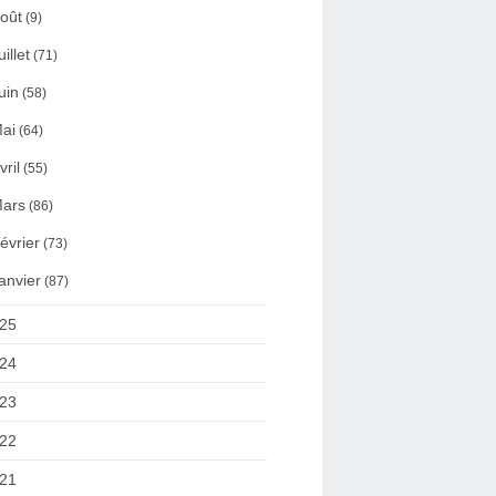
oût
(9)
uillet
(71)
uin
(58)
ai
(64)
vril
(55)
ars
(86)
évrier
(73)
anvier
(87)
25
24
23
22
21