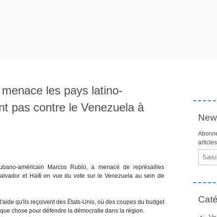
menace les pays latino-
nt pas contre le Venezuela à
News
Abonne
article
Email
ubano-américain Marcos Rubio, a menacé de représailles
lvador et Haïti en vue du vote sur le Venezuela au sein de
Caté
dre l'aide qu'ils reçoivent des États-Unis, où des coupes du budget
uelque chose pour défendre la démocratie dans la région.