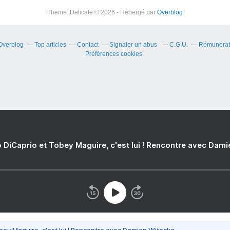
Theme: Delicate © 2026 - Hébergé par
Overblog
 Overblog
Top articles
Contact
Signaler un abus
C.G.U.
Rémunérati
Préférences cookies
 DiCaprio et Tobey Maguire, c'est lui ! Rencontre avec Dam