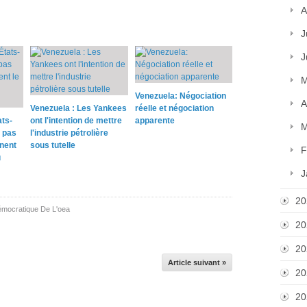
A
J
J
M
Venezuela: Négociation
A
Venezuela : Les Yankees
réelle et négociation
ats-
ont l'intention de mettre
apparente
M
 pas
l'industrie pétrolière
rnent
sous tutelle
F
u
J
20
émocratique De L'oea
20
20
Article suivant »
20
20