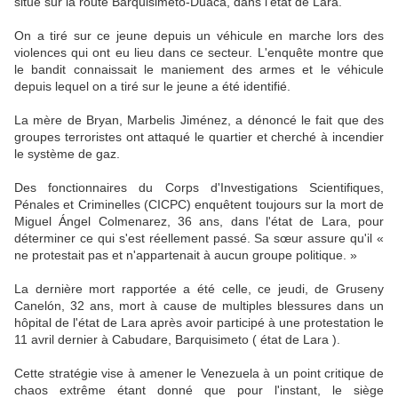
situé sur la route Barquisimeto-Duaca, dans l'état de Lara.
On a tiré sur ce jeune depuis un véhicule en marche lors des
violences qui ont eu lieu dans ce secteur. L'enquête montre que
le bandit connaissait le maniement des armes et le véhicule
depuis lequel on a tiré sur le jeune a été identifié.
La mère de Bryan, Marbelis Jiménez, a dénoncé le fait que des
groupes terroristes ont attaqué le quartier et cherché à incendier
le système de gaz.
Des fonctionnaires du Corps d'Investigations Scientifiques,
Pénales et Criminelles (CICPC) enquêtent toujours sur la mort de
Miguel Ángel Colmenarez, 36 ans, dans l'état de Lara, pour
déterminer ce qui s'est réellement passé. Sa sœur assure qu'il «
ne protestait pas et n'appartenait à aucun groupe politique. »
La dernière mort rapportée a été celle, ce jeudi, de Gruseny
Canelón, 32 ans, mort à cause de multiples blessures dans un
hôpital de l'état de Lara après avoir participé à une protestation le
11 avril dernier à Cabudare, Barquisimeto ( état de Lara ).
Cette stratégie vise à amener le Venezuela à un point critique de
chaos extrême étant donné que pour l'instant, le siège