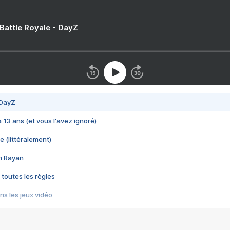
 Battle Royale - DayZ
 DayZ
 a 13 ans (et vous l'avez ignoré)
e (littéralement)
im Rayan
 toutes les règles
s les jeux vidéo
us choquant de Rockstar ? - Le scandale BULLY