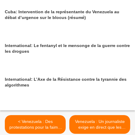
Cuba: Intervention de la représentante du Venezuela au
débat d’urgence sur le blocus (résumé)
International: Le fentanyl et le mensonge de la guerre contre
les drogues
International: L’Axe de la Résistance contre la tyrannie des
algorithmes
< Venezuela : Des
Venezuela : Un journaliste
protestations pour la faim ?
exige en direct que les
L'opposition pille des
opposants crient contre