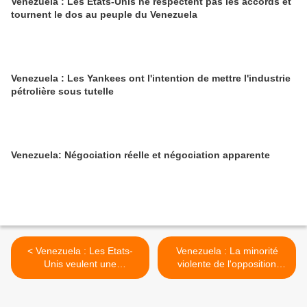
Venezuela : Les États-Unis ne respectent pas les accords et
tournent le dos au peuple du Venezuela
Venezuela : Les Yankees ont l'intention de mettre l'industrie
pétrolière sous tutelle
Venezuela: Négociation réelle et négociation apparente
< Venezuela : Les Etats-
Venezuela : La minorité
Unis veulent une
violente de l'opposition
intervention multilatérale
profite que les forces de
l'ordre n'utilisent pas
d'armes à feu >