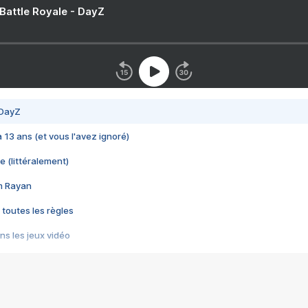
 Battle Royale - DayZ
 DayZ
 a 13 ans (et vous l'avez ignoré)
e (littéralement)
im Rayan
 toutes les règles
s les jeux vidéo
us choquant de Rockstar ? - Le scandale BULLY
e plus moche de Steam