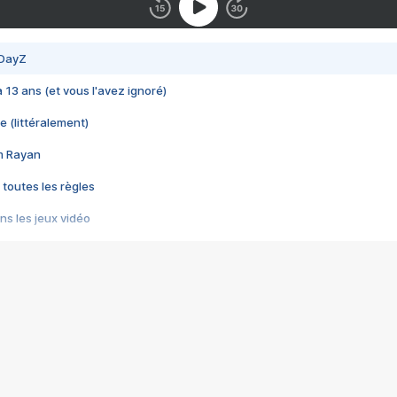
 DayZ
 a 13 ans (et vous l'avez ignoré)
e (littéralement)
im Rayan
 toutes les règles
s les jeux vidéo
us choquant de Rockstar ? - Le scandale BULLY
e plus moche de Steam
du RÊVE tourne au CAUCHEMAR
pendant 8 heures
it… à tort