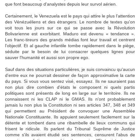
que font beaucoup d'analystes depuis leur survol aérien.
Certainement, le Venezuela est le pays qui attire le plus l'attention
des Vénézuéliens et des étrangers. Le nombre de textes qu'on
voit tous les jours sur ce qui se passe avec la Révolution
Bolivarienne est exorbitant. Maduro est devenu « tendance ».
Les franc-tireurs des grands médias font leur travail et centrent
l'objectif. Et al gauche infantile tombe rapidement dans le piège,
séduite par le besoin de lui consacrer quelques lignes pour
sauver l'humanité et aussi son propre ego.
Sauf dans des situations particulières, je suis convaincu qu'aucun
d'entre eux ne pourrait dessiner de façon approximative la carte
du pays. Si vous vous sentez visé, essayez. Ils ne sauraient pas
non plus dire combien d'états le composent ni quels partis
politiques sont présents de long en large sur le territoire. Ils ne
connaissent ni les CLAP ni le GMAS. Ils n'ont probablement
jamais lu non plus la Constitution ni ses articles 347, 348 et 349
qui permettent au Président de convoquer une Assemblée
Nationale Constituante. Ils appuient seulement facilement sur la
détente et tombent dans une ribambelle de lieux communs qui
frisent le ridicule. Ils parlent du Tribunal Suprême de Justice
comme s'ils avaient étudié ses sentences, censurent l'abus de