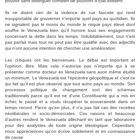
pouvoir sans distinguer combien de pouvoirs d'Etat existent.
Ils ne disent rien de la violence de rue fasciste qui rend
insupportable de gouverner n'importe quel pays au quotidien. Ils
ne signalent pas le moins du monde le risque pays élevé dont
souffre le Venezuela bien qu'il honore tous ses engagements
concernant la dette dans les temps. Indubitablement, tout n'est
pas parfait mais tout ne peut pas être qualifié avec des adjectifs
qui n'ont aucune intention de chercher une amélioration.
Les critiques ont les bienvenues. Le débat est important et
l'opinion, libre. Mais cela n'autorise pas n'importe qui à se
présenter comme docteur es Venezuela sans avoir même étudié
un minimum. Le Venezuela est l'épicentre géopolitique et c'est ce
qui fait qu'il est plus observé que tout autre pays au monde. Son
processus politique de changement sort des schémas
traditionnels parce qu'il est né d'une Constituante qui a mis en
échec le passé et a voulu récupérer la souveraineté dans un
temps record. Parce qu'en plus, il n'a pas fait cas des recettes
néolibérales ni socio-démocrates. Ces raisons et beaucoup
d'autres rendent le Venezuela alléchant en tant que laboratoire
pour des analystes de toute origine idéologique. Cependant,
nous apprécierions qu'on écrive solidement et en connaissance
de cause.