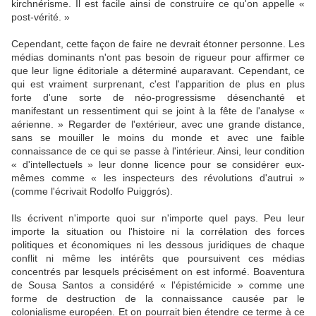
kirchnérisme. Il est facile ainsi de construire ce qu'on appelle «
post-vérité. »
Cependant, cette façon de faire ne devrait étonner personne. Les
médias dominants n'ont pas besoin de rigueur pour affirmer ce
que leur ligne éditoriale a déterminé auparavant. Cependant, ce
qui est vraiment surprenant, c'est l'apparition de plus en plus
forte d'une sorte de néo-progressisme désenchanté et
manifestant un ressentiment qui se joint à la fête de l'analyse «
aérienne. » Regarder de l'extérieur, avec une grande distance,
sans se mouiller le moins du monde et avec une faible
connaissance de ce qui se passe à l'intérieur. Ainsi, leur condition
« d'intellectuels » leur donne licence pour se considérer eux-
mêmes comme « les inspecteurs des révolutions d'autrui »
(comme l'écrivait Rodolfo Puiggrós).
Ils écrivent n'importe quoi sur n'importe quel pays. Peu leur
importe la situation ou l'histoire ni la corrélation des forces
politiques et économiques ni les dessous juridiques de chaque
conflit ni même les intérêts que poursuivent ces médias
concentrés par lesquels précisément on est informé. Boaventura
de Sousa Santos a considéré « l'épistémicide » comme une
forme de destruction de la connaissance causée par le
colonialisme européen. Et on pourrait bien étendre ce terme à ce