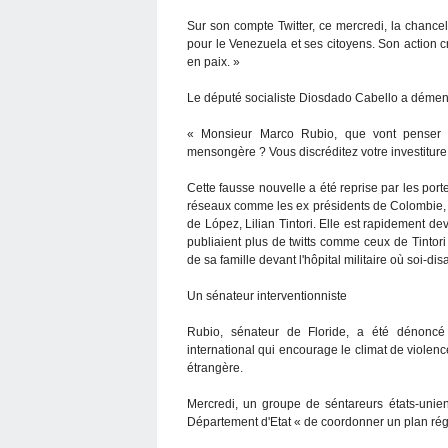
Sur son compte Twitter, ce mercredi, la chancel
pour le Venezuela et ses citoyens. Son action c
en paix. »
Le député socialiste Diosdado Cabello a dément
« Monsieur Marco Rubio, que vont penser l
mensongère ? Vous discréditez votre investiture
Cette fausse nouvelle a été reprise par les port
réseaux comme les ex présidents de Colombie, 
de López, Lilian Tintori. Elle est rapidement 
publiaient plus de twitts comme ceux de Tintor
de sa famille devant l'hôpital militaire où soi-di
Un sénateur interventionniste
Rubio, sénateur de Floride, a été dénoncé
international qui encourage le climat de violenc
étrangère.
Mercredi, un groupe de séntareurs états-unien
Département d'Etat « de coordonner un plan rég