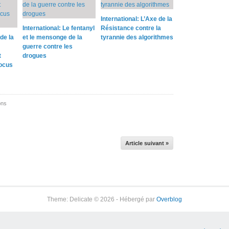
International: L’Axe de la
International: Le fentanyl
Résistance contre la
de la
et le mensonge de la
tyrannie des algorithmes
guerre contre les
t
drogues
locus
ons
Article suivant »
Theme: Delicate © 2026 - Hébergé par
Overblog