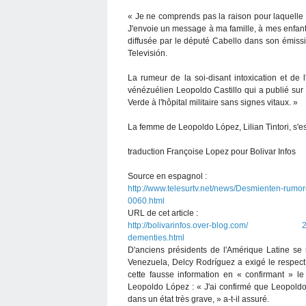
« Je ne comprends pas la raison pour laquel
J'envoie un message à ma famille, à mes enfants
diffusée par le député Cabello dans son émis
Televisión.
La rumeur de la soi-disant intoxication et de 
vénézuélien Leopoldo Castillo qui a publié sur
Verde à l'hôpital militaire sans signes vitaux. »
La femme de Leopoldo López, Lilian Tintori, s'e
traduction Françoise Lopez pour Bolivar Infos
Source en espagnol :
http://www.telesurtv.net/news/Desmienten-rum
0060.html
URL de cet article :
http://bolivarinfos.over-blog.com/ 2017/0
dementies.html
D'anciens présidents de l'Amérique Latine se s
Venezuela, Delcy Rodríguez a exigé le respect 
cette fausse information en « confirmant » le 
Leopoldo López : « J'ai confirmé que Leopoldo 
dans un état très grave, » a-t-il assuré.