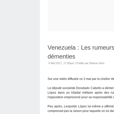
Venezuela : Les rumeurs
démenties
4 Mai 2017, 17:00pm
|
Publié par Bolivar Infos
Sur une vidéo diffusée ce 3 mai par la chaîne V
Le député socialiste Diosdado Cabello a démenti 
López dans un hôpital militaire après des r
l'opposition emprisonné pour sa responsabilité
Peu après, Leopoldo López lui-même a affirmé su
comprenait pas la raison pour laquelle on lui d