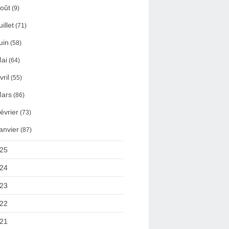
oût
(9)
uillet
(71)
uin
(58)
ai
(64)
vril
(55)
ars
(86)
évrier
(73)
anvier
(87)
25
24
23
22
21