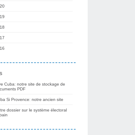
20
19
18
17
16
s
ve Cuba: notre site de stockage de
cuments PDF
ba Si Provence: notre ancien site
tre dossier sur le système électoral
bain