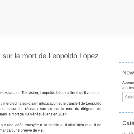
 sur la mort de Leopoldo Lopez
News
Abonne
article
enezolana de Televisión, Leopoldo López affirmé qu'il va bien.
Email
mercredi la soi-disant intoxication et le transfert de Leopoldo
umeurs sur les réseaux sociaux sur la mort du dirigeant de
 dans le mort de 43 Vénézuéliens en 2014.
Caté
r une vidéo envoyée à sa famille qu'il allait bien et qu'il ne
emandait une preuve de vie.