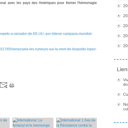
gional avec les pays des Amériques pour freiner l'hémorragie
20
20
20
-respeto-a-senador-de-EE.UU.-por-liderar-campana-mundial-
20
20
5/venezuela-les-rumeurs-sur-la-mort-de-leopoldo-lopez-
Lien
Vi
do
Cu
No
cu