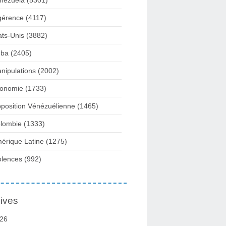
nezuela
(5301)
gérence
(4117)
ats-Unis
(3882)
ba
(2405)
nipulations
(2002)
onomie
(1733)
position Vénézuélienne
(1465)
lombie
(1333)
érique Latine
(1275)
olences
(992)
ives
26