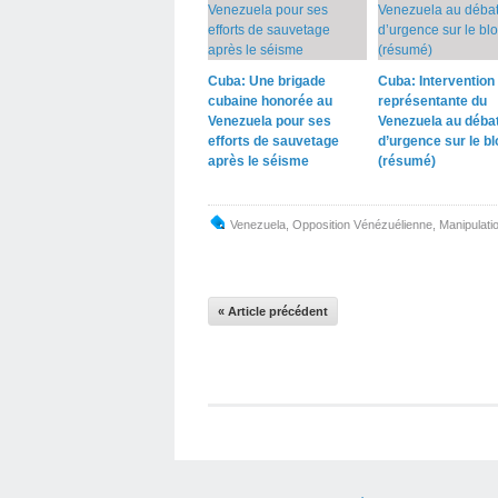
Cuba: Une brigade
Cuba: Intervention 
cubaine honorée au
représentante du
Venezuela pour ses
Venezuela au déba
efforts de sauvetage
d’urgence sur le b
après le séisme
(résumé)
Venezuela
,
Opposition Vénézuélienne
,
Manipulati
« Article précédent