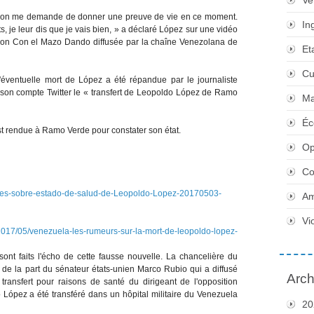
Ve
le on me demande de donner une preuve de vie en ce moment.
In
, je leur dis que je vais bien, » a déclaré López sur une vidéo
sion Con el Mazo Dando diffusée par la chaîne Venezolana de
Et
Cu
l'éventuelle mort de López a été répandue par le journaliste
 son compte Twitter le « transfert de Leopoldo López de Ramo
Ma
Éc
st rendue à Ramo Verde pour constater son état.
Op
Co
ores-sobre-estado-de-salud-de-Leopoldo-Lopez-20170503-
Am
Vi
5/venezuela-les-rumeurs-sur-la-mort-de-leopoldo-lopez-
ont faits l'écho de cette fausse nouvelle. La chancelière du
de la part du sénateur états-unien Marco Rubio qui a diffusé
Arch
transfert pour raisons de santé du dirigeant de l'opposition
López a été transféré dans un hôpital militaire du Venezuela
20