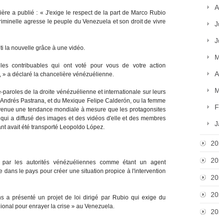
A
ière a publié : « J'exige le respect de la part de Marco Rubio
riminelle agresse le peuple du Venezuela et son droit de vivre
J
J
i la nouvelle grâce à une vidéo.
M
es contribuables qui ont voté pour vous de votre action
A
, » a déclaré la chancelière vénézuélienne.
M
e-paroles de la droite vénézuélienne et internationale sur leurs
Andrés Pastrana, et du Mexique Felipe Calderón, ou la femme
F
devenue une tendance mondiale à mesure que les protagonsites
i qui a diffusé des images et des vidéos d'elle et des membres
J
sant avait été transporté Leopoldo López.
20
20
 par les autorités vénézuéliennes comme étant un agent
e dans le pays pour créer une situation propice à l'intervention
20
20
s a présenté un projet de loi dirigé par Rubio qui exige du
ional pour enrayer la crise » au Venezuela.
20