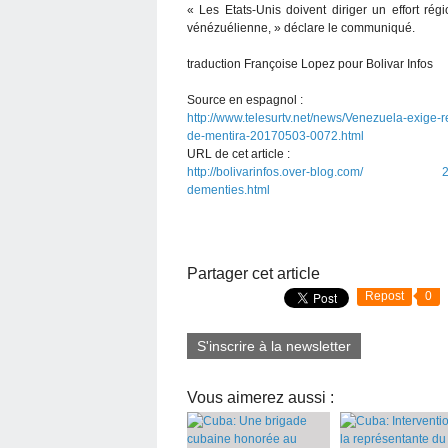
« Les Etats-Unis doivent diriger un effort ré
vénézuélienne, » déclare le communiqué.
traduction Françoise Lopez pour Bolivar Infos
Source en espagnol :
http://www.telesurtv.net/news/Venezuela-exige
de-mentira-20170503-0072.html
URL de cet article :
http://bolivarinfos.over-blog.com/ 2017/0
dementies.html
Partager cet article
Repost
0
S'inscrire à la newsletter
Vous aimerez aussi :