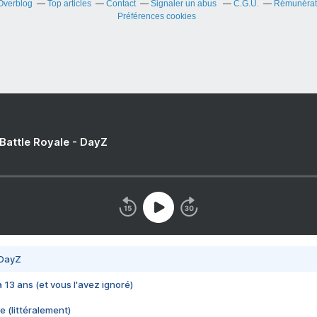
 Overblog
Top articles
Contact
Signaler un abus
C.G.U.
Rémunérati
Préférences cookies
 Battle Royale - DayZ
 DayZ
 a 13 ans (et vous l'avez ignoré)
e (littéralement)