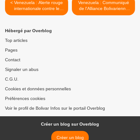
< Venezuela : Alerte rouge
Venezuela : Communiqué
internationale contre le
de l'Alliance Bolivarienne
pilote de l'hélicoptère volé
pour les Peuples de Notre
Amérique-Traité de
Commerce des Peuples >
Hébergé par Overblog
Top articles
Pages
Contact
Signaler un abus
C.G.U.
Cookies et données personnelles
Préférences cookies
Voir le profil de Bolivar Infos sur le portail Overblog
Créer un blog sur Overblog
Créer un blog