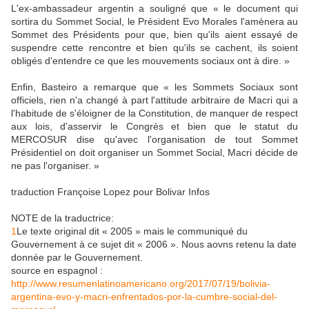
L'ex-ambassadeur argentin a souligné que « le document qui
sortira du Sommet Social, le Président Evo Morales l'amènera au
Sommet des Présidents pour que, bien qu'ils aient essayé de
suspendre cette rencontre et bien qu'ils se cachent, ils soient
obligés d'entendre ce que les mouvements sociaux ont à dire. »
Enfin, Basteiro a remarque que « les Sommets Sociaux sont
officiels, rien n'a changé à part l'attitude arbitraire de Macri qui a
l'habitude de s'éloigner de la Constitution, de manquer de respect
aux lois, d'asservir le Congrès et bien que le statut du
MERCOSUR dise qu'avec l'organisation de tout Sommet
Présidentiel on doit organiser un Sommet Social, Macri décide de
ne pas l'organiser. »
traduction Françoise Lopez pour Bolivar Infos
NOTE de la traductrice:
1
Le texte original dit « 2005 » mais le communiqué du
Gouvernement à ce sujet dit « 2006 ». Nous aovns retenu la date
donnée par le Gouvernement.
source en espagnol :
http://www.resumenlatinoamericano.org/2017/07/19/bolivia-
argentina-evo-y-macri-enfrentados-por-la-cumbre-social-del-