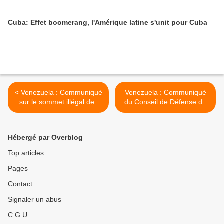
Cuba: Effet boomerang, l'Amérique latine s'unit pour Cuba
< Venezuela : Communiqué
Venezuela : Communiqué
sur le sommet illégal des
du Conseil de Défense de
présidents du MERCOSUR
la Nation >
Hébergé par Overblog
Top articles
Pages
Contact
Signaler un abus
C.G.U.