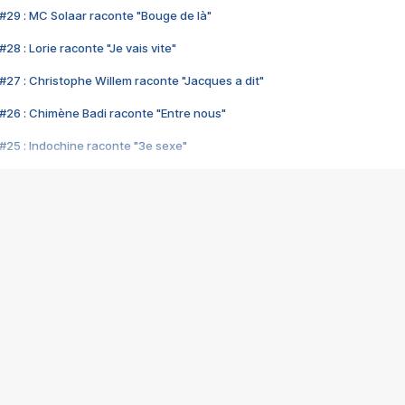
#29 : MC Solaar raconte "Bouge de là"
28 : Lorie raconte "Je vais vite"
#27 : Christophe Willem raconte "Jacques a dit"
#26 : Chimène Badi raconte "Entre nous"
#25 : Indochine raconte "3e sexe"
#24 : Zaho raconte "C'est chelou"
#23 : Patrick Bruel raconte "Au café des délices"
#22 : Kyo raconte "Le chemin"
#21 : Nolwenn Leroy raconte "Cassé"
#20 : Patrick Hernandez raconte "Born to be alive"
#19 : Lorie raconte "Près de moi"
#18 : Michael Jones raconte "A nos actes manqués" (avec Jean-Jacque