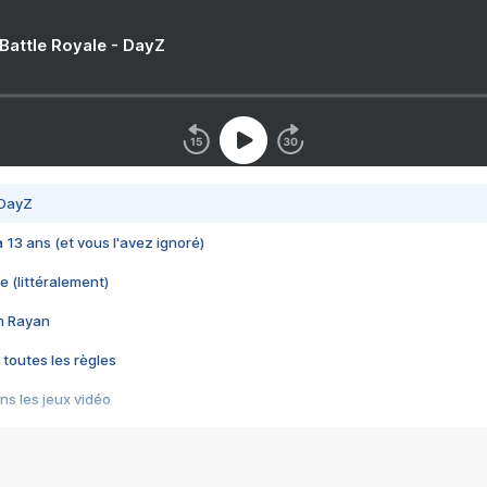
 Battle Royale - DayZ
 DayZ
 a 13 ans (et vous l'avez ignoré)
e (littéralement)
im Rayan
 toutes les règles
s les jeux vidéo
us choquant de Rockstar ? - Le scandale BULLY
e plus moche de Steam