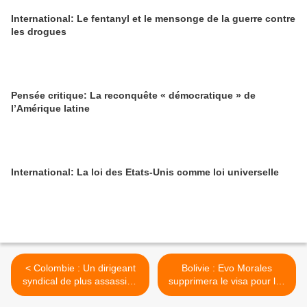
International: Le fentanyl et le mensonge de la guerre contre
les drogues
Pensée critique: La reconquête « démocratique » de
l’Amérique latine
International: La loi des Etats-Unis comme loi universelle
< Colombie : Un dirigeant
Bolivie : Evo Morales
syndical de plus assassiné
supprimera le visa pour les
dans la vallée de la Cauca
Etats-uniens si Trump fait la