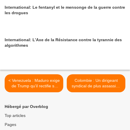
International: Le fentanyl et le mensonge de la guerre contre
les drogues
International: L’Axe de la Résistance contre la tyrannie des
algorithmes
< Venezuela : Maduro exige
Colombie : Un dirigeant
de Trump qu'il rectifie sa
syndical de plus assassiné
politique envers le
dans la vallée de la Cauca
Venezuela
>
Hébergé par Overblog
Top articles
Pages