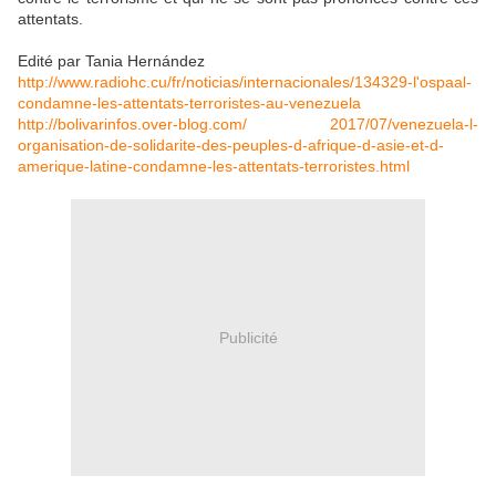
attentats.
Edité par Tania Hernández
http://www.radiohc.cu/fr/noticias/internacionales/134329-l'ospaal-
condamne-les-attentats-terroristes-au-venezuela
http://bolivarinfos.over-blog.com/ 2017/07/venezuela-l-
organisation-de-solidarite-des-peuples-d-afrique-d-asie-et-d-
amerique-latine-condamne-les-attentats-terroristes.html
Publicité