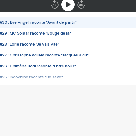
#30 : Eve Angeli raconte "Avant de partir"
#29 : MC Solaar raconte "Bouge de là"
28 : Lorie raconte "Je vais vite"
#27 : Christophe Willem raconte "Jacques a dit"
#26 : Chimène Badi raconte "Entre nous"
#25 : Indochine raconte "3e sexe"
#24 : Zaho raconte "C'est chelou"
#23 : Patrick Bruel raconte "Au café des délices"
#22 : Kyo raconte "Le chemin"
#21 : Nolwenn Leroy raconte "Cassé"
#20 : Patrick Hernandez raconte "Born to be alive"