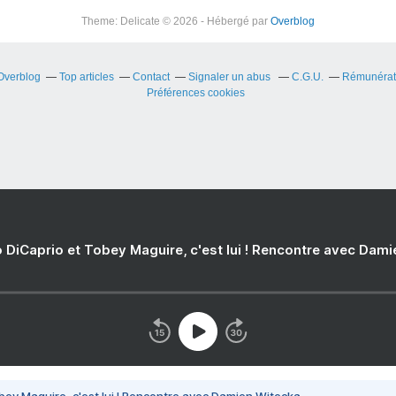
Theme: Delicate © 2026 - Hébergé par
Overblog
 Overblog
Top articles
Contact
Signaler un abus
C.G.U.
Rémunérati
Préférences cookies
 DiCaprio et Tobey Maguire, c'est lui ! Rencontre avec Dam