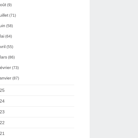
oût
(9)
uillet
(71)
uin
(58)
ai
(64)
vril
(55)
ars
(86)
évrier
(73)
anvier
(87)
25
24
23
22
21