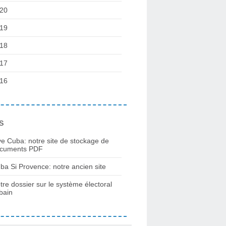
20
19
18
17
16
s
ve Cuba: notre site de stockage de
cuments PDF
ba Si Provence: notre ancien site
tre dossier sur le système électoral
bain