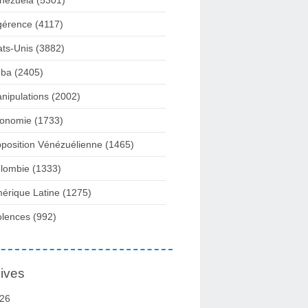
nezuela
(5301)
gérence
(4117)
ats-Unis
(3882)
ba
(2405)
nipulations
(2002)
onomie
(1733)
position Vénézuélienne
(1465)
lombie
(1333)
érique Latine
(1275)
olences
(992)
ives
26