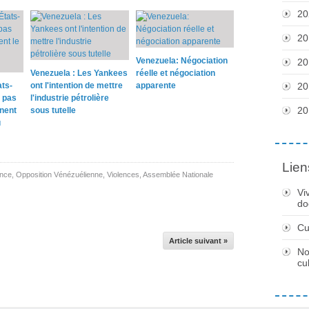
20
20
Venezuela: Négociation
20
Venezuela : Les Yankees
réelle et négociation
ats-
ont l'intention de mettre
apparente
20
 pas
l'industrie pétrolière
20
rnent
sous tutelle
u
Lien
ence
,
Opposition Vénézuélienne
,
Violences
,
Assemblée Nationale
Vi
do
Cu
Article suivant »
No
cu