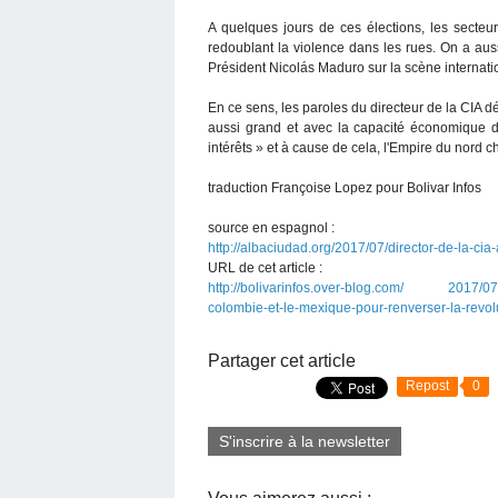
A quelques jours de ces élections, les secte
redoublant la violence dans les rues. On a aus
Président Nicolás Maduro sur la scène internatio
En ce sens, les paroles du directeur de la CIA d
aussi grand et avec la capacité économique 
intérêts » et à cause de cela, l'Empire du nord c
traduction Françoise Lopez pour Bolivar Infos
source en espagnol :
http://albaciudad.org/2017/07/director-de-la-cia
URL de cet article :
http://bolivarinfos.over-blog.com/ 2017/07/ven
colombie-et-le-mexique-pour-renverser-la-revol
Partager cet article
Repost
0
S'inscrire à la newsletter