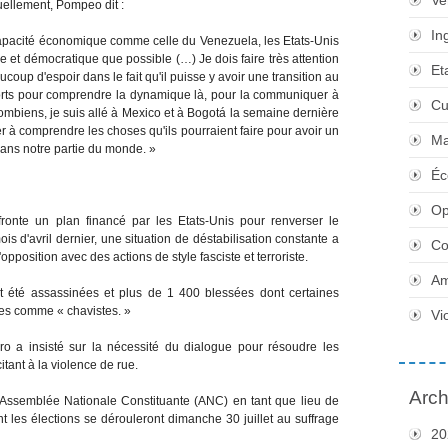
Ve
uellement, Pompeo dit :
In
apacité économique comme celle du Venezuela, les Etats-Unis
ble et démocratique que possible (…) Je dois faire très attention
Et
oup d'espoir dans le fait qu'il puisse y avoir une transition au
forts pour comprendre la dynamique là, pour la communiquer à
Cu
ombiens, je suis allé à Mexico et à Bogotá la semaine dernière
er à comprendre les choses qu'ils pourraient faire pour avoir un
Ma
dans notre partie du monde. »
Éc
Op
ronte un plan financé par les Etats-Unis pour renverser le
 d'avril dernier, une situation de déstabilisation constante a
Co
pposition avec des actions de style fasciste et terroriste.
Am
t été assassinées et plus de 1 400 blessées dont certaines
ées comme « chavistes. »
Vi
 a insisté sur la nécessité du dialogue pour résoudre les
itant à la violence de rue.
Arch
 Assemblée Nationale Constituante (ANC) en tant que lieu de
ont les élections se dérouleront dimanche 30 juillet au suffrage
20