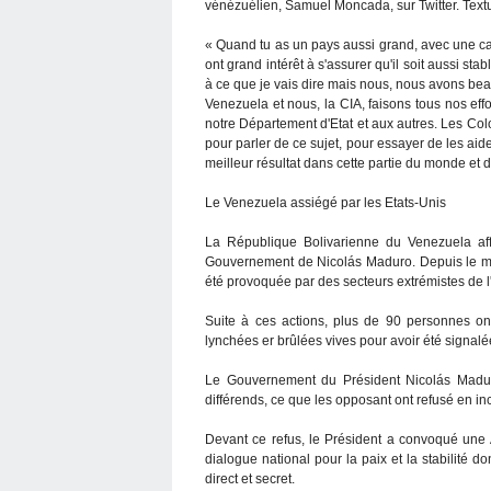
vénézuélien, Samuel Moncada, sur Twitter. Text
« Quand tu as un pays aussi grand, avec une c
ont grand intérêt à s'assurer qu'il soit aussi sta
à ce que je vais dire mais nous, nous avons beauc
Venezuela et nous, la CIA, faisons tous nos ef
notre Département d'Etat et aux autres. Les Col
pour parler de ce sujet, pour essayer de les aid
meilleur résultat dans cette partie du monde et 
Le Venezuela assiégé par les Etats-Unis
La République Bolivarienne du Venezuela aff
Gouvernement de Nicolás Maduro. Depuis le mois
été provoquée par des secteurs extrémistes de l'o
Suite à ces actions, plus de 90 personnes on
lynchées er brûlées vives pour avoir été signal
Le Gouvernement du Président Nicolás Maduro
différends, ce que les opposant ont refusé en inc
Devant ce refus, le Président a convoqué une
dialogue national pour la paix et la stabilité d
direct et secret.