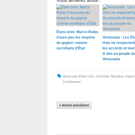
Vous aimerez aussi :
États-Unis: Marco Rubio
n’aura pas les moyens
Venezuela : Les Ét
de gagner comme
Unis ne respectent
secrétaire d’État
les accords et tou
le dos au peuple d
Venezuela
Venezuela-Etats-Unis
,
Colombie
,
Mexique
,
Ingér
Constituante
« Article précédent