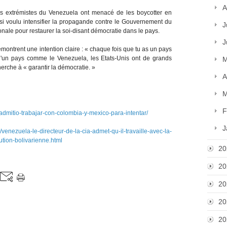
A
urs extrémistes du Venezuela ont menacé de les boycotter en
si voulu intensifier la propagande contre le Gouvernement du
J
nale pour restaurer la soi-disant démocratie dans le pays.
J
émontrent une intention claire : « chaque fois que tu as un pays
d'un pays comme le Venezuela, les Etats-Unis ont de grands
M
herche à « garantir la démocratie. »
A
M
F
-admitio-trabajar-con-colombia-y-mexico-para-intentar/
J
ezuela-le-directeur-de-la-cia-admet-qu-il-travaille-avec-la-
ution-bolivarienne.html
20
20
20
20
20