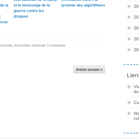
de la
et le mensonge de la
tyrannie des algorithmes
20
guerre contre les
t
drogues
20
locus
20
20
enezuela
,
Assemblée Nationale Constituante
20
Article suivant »
Lien
Vi
do
Cu
No
cu