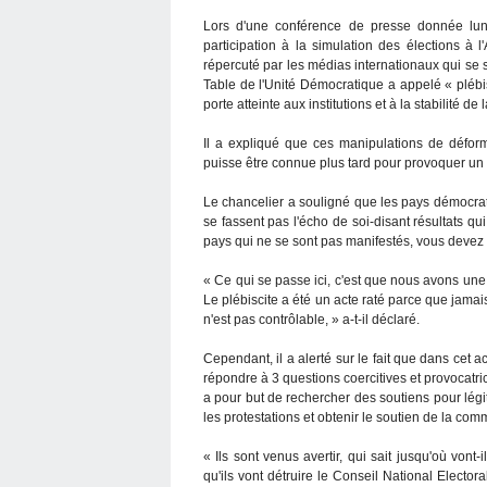
Lors d'une conférence de presse donnée lund
participation à la simulation des élections à 
répercuté par les médias internationaux qui se 
Table de l'Unité Démocratique a appelé « plébisci
porte atteinte aux institutions et à la stabilité de
Il a expliqué que ces manipulations de déform
puisse être connue plus tard pour provoquer un e
Le chancelier a souligné que les pays démocrati
se fassent pas l'écho de soi-disant résultats qu
pays qui ne se sont pas manifestés, vous devez fa
« Ce qui se passe ici, c'est que nous avons une 
Le plébiscite a été un acte raté parce que jama
n'est pas contrôlable, » a-t-il déclaré.
Cependant, il a alerté sur le fait que dans cet ac
répondre à 3 questions coercitives et provocatrice
a pour but de rechercher des soutiens pour légi
les protestations et obtenir le soutien de la com
« Ils sont venus avertir, qui sait jusqu'où vont
qu'ils vont détruire le Conseil National Elector