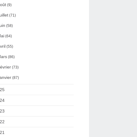
oût
(9)
uillet
(71)
uin
(58)
ai
(64)
vril
(55)
ars
(86)
évrier
(73)
anvier
(87)
25
24
23
22
21