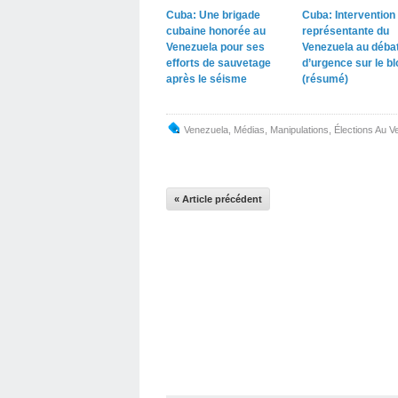
Cuba: Une brigade
Cuba: Intervention 
cubaine honorée au
représentante du
Venezuela pour ses
Venezuela au déba
efforts de sauvetage
d’urgence sur le b
après le séisme
(résumé)
Venezuela
,
Médias
,
Manipulations
,
Élections Au V
« Article précédent