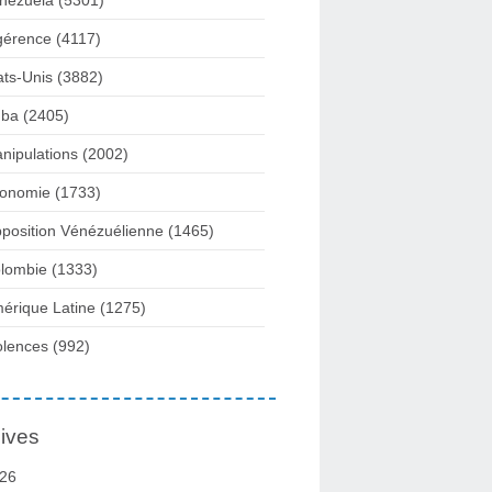
nezuela
(5301)
gérence
(4117)
ats-Unis
(3882)
ba
(2405)
nipulations
(2002)
onomie
(1733)
position Vénézuélienne
(1465)
lombie
(1333)
érique Latine
(1275)
olences
(992)
ives
26