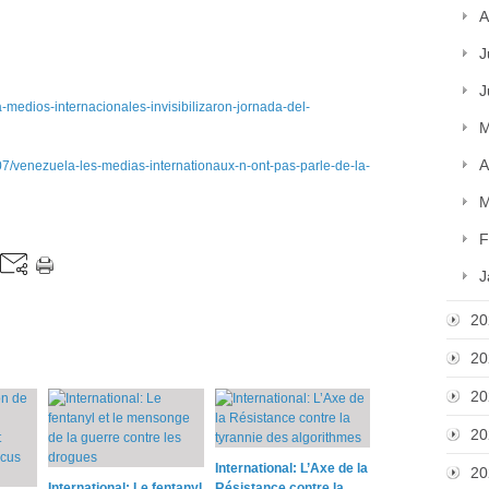
A
J
J
-medios-internacionales-invisibilizaron-jornada-del-
M
A
venezuela-les-medias-internationaux-n-ont-pas-parle-de-la-
M
F
J
20
20
20
20
International: L’Axe de la
20
International: Le fentanyl
Résistance contre la