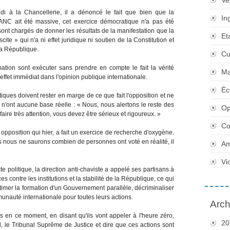
Ve
i à la Chancellerie, il a dénoncé le fait que bien que la
In
l'ANC ait été massive, cet exercice démocratique n'a pas été
sont chargés de donner les résultats de la manifestation que la
Et
te » qui n'a ni effet juridique ni soutien de la Constitution et
 la République.
Cu
ation sont exécuter sans prendre en compte le fait la vérité
Ma
ffet immédiat dans l'opinion publique internationale.
Éc
ques doivent rester en marge de ce que fait l'opposition et ne
i n'ont aucune base réelle : « Nous, nous alertons le reste des
Op
ire très attention, vous devez être sérieux et rigoureux. »
Co
opposition qui hier, a fait un exercice de recherche d'oxygène.
is nous ne saurons combien de personnes ont voté en réalité, il
Am
Vi
te politique, la direction anti-chaviste a appelé ses partisans à
s contre les institutions et la stabilité de la République, ce qui
timer la formation d'un Gouvernement parallèle, décriminaliser
munauté internationale pour toutes leurs actions.
Arch
-ils en ce moment, en disant qu'ils vont appeler à l'heure zéro,
20
al, le Tribunal Suprême de Justice et dire que ces actions sont