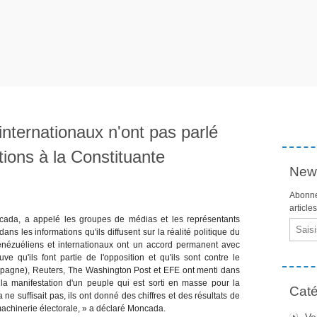
nternationaux n'ont pas parlé
tions à la Constituante
News
Abonne
article
ada, a appelé les groupes de médias et les représentants
Email
ns les informations qu'ils diffusent sur la réalité politique du
énézuéliens et internationaux ont un accord permanent avec
uve qu'ils font partie de l'opposition et qu'ils sont contre le
agne), Reuters, The Washington Post et EFE ont menti dans
e la manifestation d'un peuple qui est sorti en masse pour la
Caté
ne suffisait pas, ils ont donné des chiffres et des résultats de
 machinerie électorale, » a déclaré Moncada.