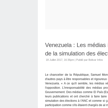
Venezuela : Les médias i
de la simulation des élec
18 Juillet 2017, 16:36pm
|
Publié par Bolivar Infos
Le chancelier de la République, Samuel Monc
d'autres pays à être responsables et rigoureux da
Venezuela. « A ce qu'il semble, les médias v
l'opposition. L'irresponsabilité des médias pro
Gouvernement. Des médias comme El País (Esp
leurs publications et ont cherché à faire tair
simulation des élections à l'ANC et comme si ça 
participation comme s'ils étaient chargés de al