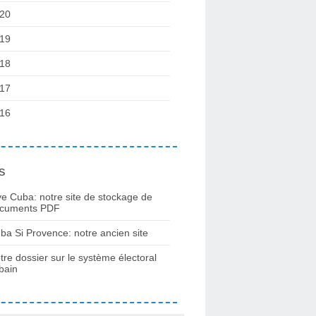
20
19
18
17
16
s
ve Cuba: notre site de stockage de
cuments PDF
ba Si Provence: notre ancien site
tre dossier sur le système électoral
bain