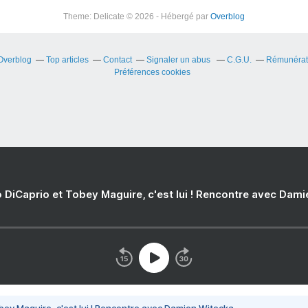
Theme: Delicate © 2026 - Hébergé par
Overblog
 Overblog
Top articles
Contact
Signaler un abus
C.G.U.
Rémunérati
Préférences cookies
 DiCaprio et Tobey Maguire, c'est lui ! Rencontre avec Dam