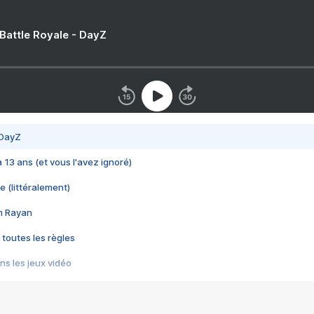
 Battle Royale - DayZ
 DayZ
 a 13 ans (et vous l'avez ignoré)
e (littéralement)
im Rayan
 toutes les règles
s les jeux vidéo
us choquant de Rockstar ? - Le scandale BULLY
e plus moche de Steam