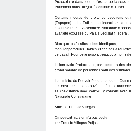
Protocolaire dans lequel s'est tenue la sessio
Parlement dans l'illégalité continue d'utiliser.
Certains médias de droite vénézuéliens et
(Espagne) ou La Patilla ont dénoncé un soi-dis
disant se réunit l'Assemblée Nationale d'oppos
avait été expulsée du Palais Législatif Fédéral.
Bien que les 2 salles soient identiques, on peu
mobilier particulier : tables et chaises à roulet
de travail. Pour cette raison, beaucoup moins d
L'Hémicycle Protocolaire, par contre, a des cha
grand nombre de personnes pour des réunions 
Le ministre du Pouvoir Populaire pour la Commun
la Constituante a approuvé un décret d'harmoni
sa coexistence avec ceux-ci, y compris avec l
Nationale Constituante.
Article d' Ernesto Villegas
On pouvait mais on n'a pas voulu
par Ernesto Villegas Poljak