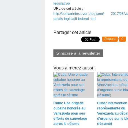
legislativo/
URL de cet article :
http://bolivarinfos.over-blog.com/ 2017/08/v
palais-legislatif-federal.html
Partager cet article
Repost
0
S'inscrire à la newsletter
Vous aimerez aussi :
Cuba: Une brigade
Cuba: Intervention 
cubaine honorée au
représentante du
Venezuela pour ses
Venezuela au déba
efforts de sauvetage
d’urgence sur le b
après le séisme
(résumé)