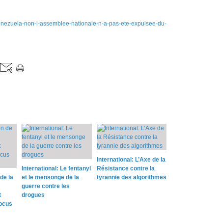
enezuela-non-l-assemblee-nationale-n-a-pas-ete-expulsee-du-
International: L’Axe de la
International: Le fentanyl
Résistance contre la
de la
et le mensonge de la
tyrannie des algorithmes
guerre contre les
t
drogues
locus