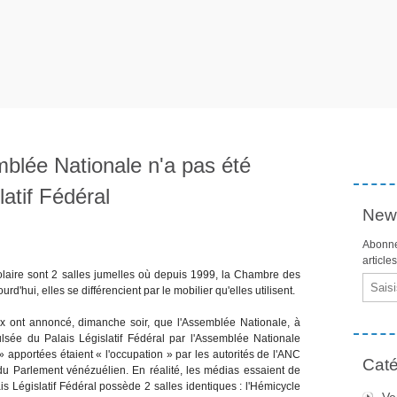
mblée Nationale n'a pas été
atif Fédéral
News
Abonne
article
olaire sont 2 salles jumelles où depuis 1999, la Chambre des
Email
rd'hui, elles se différencient par le mobilier qu'elles utilisent.
ux ont annoncé, dimanche soir, que l'Assemblée Nationale, à
pulsée du Palais Législatif Fédéral par l'Assemblée Nationale
 apportées étaient « l'occupation » par les autorités de l'ANC
Caté
 du Parlement vénézuélien. En réalité, les médias essaient de
ais Législatif Fédéral possède 2 salles identiques : l'Hémicycle