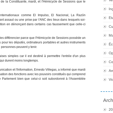
Ve
n de la Constituante, mardi, et l'Hémicycle de Sessions que le
In
 internationaux comme El Impulso, El Nacional, La Razón
Et
ant assaut ou une prise par l'ANC des lieux dans lesquels soi-
ition en dénonçant dans certains cas faussement que celle-ci
Cu
Ma
t les différencier parce que l'Hémicycle de Sessions possède un
tes pour les députés, ordinateurs portables et autres instruments
Éc
e personnes peuvent y tenir.
Op
ises simples car il est destiné à permettre l'entrée d'un plus
qui durent moins longtemps.
Co
ication et l'Information, Ernesto Villegas, a informé que mardi
Am
sation des fonctions avec les pouvoirs constitués qui comprend
e Parlement bien que celui-ci soit subordonné à l'Assemblée
Vi
Arch
20