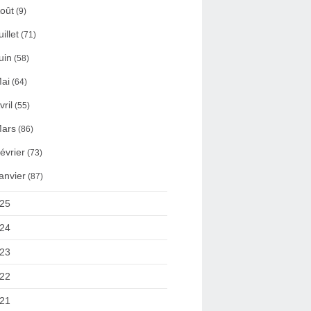
oût
(9)
uillet
(71)
uin
(58)
ai
(64)
vril
(55)
ars
(86)
évrier
(73)
anvier
(87)
25
24
23
22
21