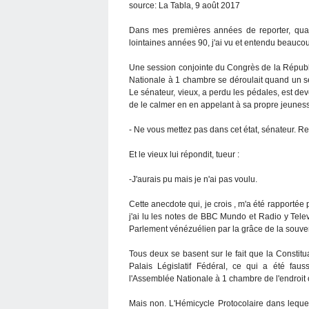
source: La Tabla, 9 août 2017
Dans mes premières années de reporter, quand
lointaines années 90, j'ai vu et entendu beaucou
Une session conjointe du Congrès de la Répub
Nationale à 1 chambre se déroulait quand un s
Le sénateur, vieux, a perdu les pédales, est de
de le calmer en en appelant à sa propre jeuness
- Ne vous mettez pas dans cet état, sénateur. R
Et le vieux lui répondit, tueur :
-J'aurais pu mais je n'ai pas voulu.
Cette anecdote qui, je crois , m'a été rapportée
j'ai lu les notes de BBC Mundo et Radio y Tele
Parlement vénézuélien par la grâce de la souve
Tous deux se basent sur le fait que la Constit
Palais Législatif Fédéral, ce qui a été fau
l'Assemblée Nationale à 1 chambre de l'endroit o
Mais non. L'Hémicycle Protocolaire dans lequel