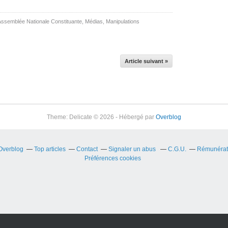
Assemblée Nationale Constituante
,
Médias
,
Manipulations
Article suivant »
Theme: Delicate © 2026 - Hébergé par
Overblog
 Overblog
Top articles
Contact
Signaler un abus
C.G.U.
Rémunérati
Préférences cookies