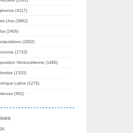
nezuela
(5301)
gérence
(4117)
ats-Unis
(3882)
ba
(2405)
nipulations
(2002)
onomie
(1733)
position Vénézuélienne
(1465)
lombie
(1333)
érique Latine
(1275)
olences
(992)
ives
26