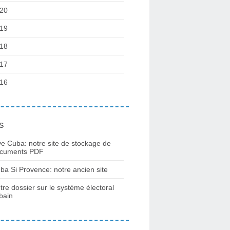
20
19
18
17
16
s
ve Cuba: notre site de stockage de
cuments PDF
ba Si Provence: notre ancien site
tre dossier sur le système électoral
bain