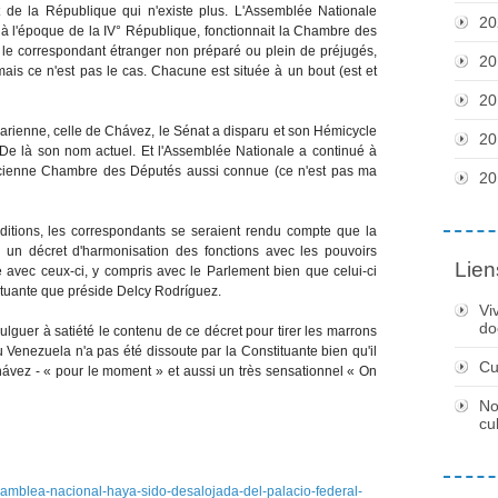
 de la République qui n'existe plus. L'Assemblée Nationale
20
, à l'époque de la IV° République, fonctionnait la Chambre des
 le correspondant étranger non préparé ou plein de préjugés,
20
ais ce n'est pas le cas. Chacune est située à un bout (est et
20
ivarienne, celle de Chávez, le Sénat a disparu et son Hémicycle
20
 De là son nom actuel. Et l'Assemblée Nationale a continué à
ancienne Chambre des Députés aussi connue (ce n'est pas ma
20
nditions, les correspondants se seraient rendu compte que la
 un décret d'harmonisation des fonctions avec les pouvoirs
Lien
 avec ceux-ci, y compris avec le Parlement bien que celui-ci
ituante que préside Delcy Rodríguez.
Vi
do
ulguer à satiété le contenu de ce décret pour tirer les marrons
 Venezuela n'a pas été dissoute par la Constituante bien qu'il
Cu
 Chávez - « pour le moment » et aussi un très sensationnel « On
No
cu
asamblea-nacional-haya-sido-desalojada-del-palacio-federal-