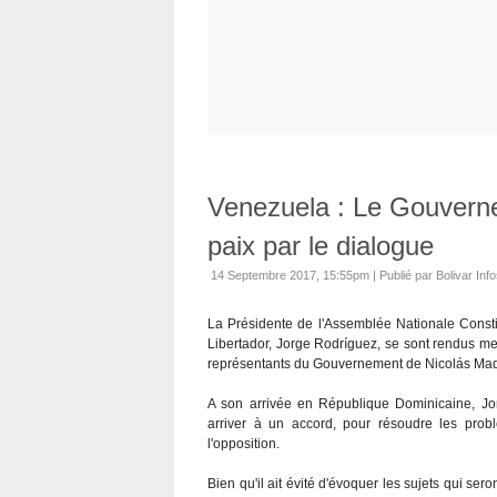
Venezuela : Le Gouverne
paix par le dialogue
14 Septembre 2017, 15:55pm
|
Publié par Bolivar Inf
La Présidente de l'Assemblée Nationale Consti
Libertador, Jorge Rodríguez, se sont rendus me
représentants du Gouvernement de Nicolás Madu
A son arrivée en République Dominicaine, Jor
arriver à un accord, pour résoudre les prob
l'opposition.
Bien qu'il ait évité d'évoquer les sujets qui se