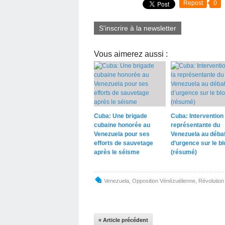
Repost
0
S'inscrire à la newsletter
Vous aimerez aussi :
Cuba: Une brigade
Cuba: Intervention 
cubaine honorée au
représentante du
Venezuela pour ses
Venezuela au déba
efforts de sauvetage
d’urgence sur le b
après le séisme
(résumé)
Venezuela
,
Opposition Vénézuélienne
,
Révolution
« Article précédent