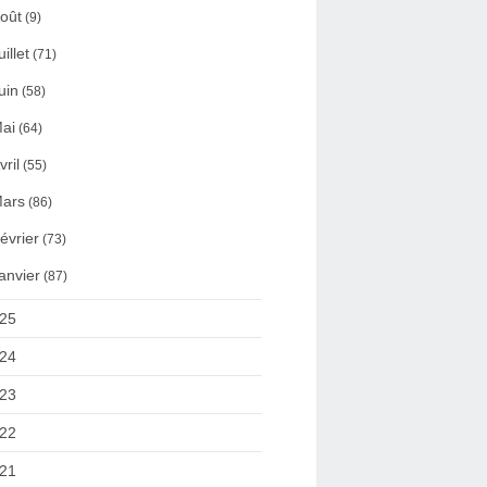
oût
(9)
uillet
(71)
uin
(58)
ai
(64)
vril
(55)
ars
(86)
évrier
(73)
anvier
(87)
25
24
23
22
21