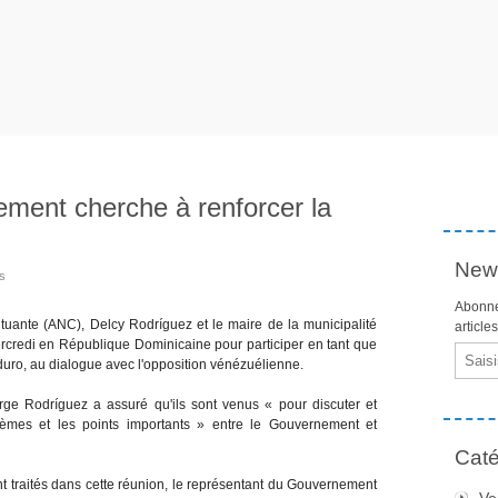
ment cherche à renforcer la
News
os
Abonne
tuante (ANC), Delcy Rodríguez et le maire de la municipalité
article
rcredi en République Dominicaine pour participer en tant que
Email
ro, au dialogue avec l'opposition vénézuélienne.
ge Rodríguez a assuré qu'ils sont venus « pour discuter et
lèmes et les points importants » entre le Gouvernement et
Caté
ront traités dans cette réunion, le représentant du Gouvernement