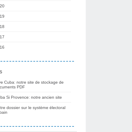
20
19
18
17
16
s
ve Cuba: notre site de stockage de
cuments PDF
ba Si Provence: notre ancien site
tre dossier sur le système électoral
bain