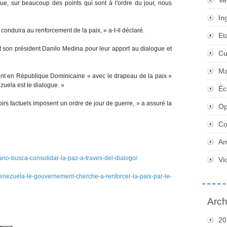
Ve
e, sur beaucoup des points qui sont à l'ordre du jour, nous
In
nduira au renforcement de la paix, » a-t-il déclaré.
Et
t son président Danilo Medina pour leur apport au dialogue et
Cu
Ma
 ont en République Dominicaine « avec le drapeau de la paix »
ezuela est le dialogue. »
Éc
rs factuels imposent un ordre de jour de guerre, » a assuré la
Op
Co
Am
ano-busca-consolidar-la-paz-a-traves-del-dialogo/
Vi
nezuela-le-gouvernement-cherche-a-renforcer-la-paix-par-le-
Arch
20