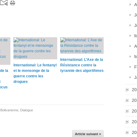
A
J
J
M
A
M
International: L’Axe de la
International: Le fentanyl
Résistance contre la
F
de la
et le mensonge de la
tyrannie des algorithmes
guerre contre les
J
t
drogues
locus
20
20
 Bolivarienne
,
Dialogue
20
20
20
Article suivant »