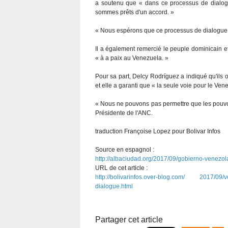
a soutenu que « dans ce processus de dialogu
sommes prêts d'un accord. »
« Nous espérons que ce processus de dialogue co
Il a également remercié le peuple dominicain e
« à a paix au Venezuela. »
Pour sa part, Delcy Rodríguez a indiqué qu'ils
et elle a garanti que « la seule voie pour le Ven
« Nous ne pouvons pas permettre que les pouvoi
Présidente de l'ANC.
traduction Françoise Lopez pour Bolivar Infos
Source en espagnol :
http://albaciudad.org/2017/09/gobierno-venezol
URL de cet article :
http://bolivarinfos.over-blog.com/ 2017/09/ve
dialogue.html
Partager cet article