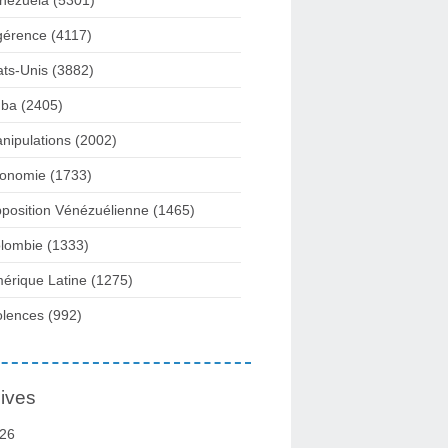
nezuela
(5301)
gérence
(4117)
ats-Unis
(3882)
ba
(2405)
nipulations
(2002)
onomie
(1733)
position Vénézuélienne
(1465)
lombie
(1333)
érique Latine
(1275)
olences
(992)
ives
26