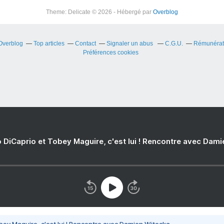
Theme: Delicate © 2026 - Hébergé par
Overblog
 Overblog
Top articles
Contact
Signaler un abus
C.G.U.
Rémunérati
Préférences cookies
 DiCaprio et Tobey Maguire, c'est lui ! Rencontre avec Dam