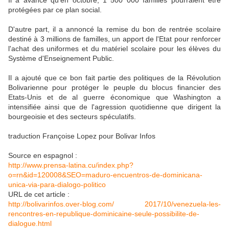
Il a avancé qu'en octobre, 1 500 000 familles pourraient être
protégées par ce plan social.
D'autre part, il a annoncé la remise du bon de rentrée scolaire
destiné à 3 millions de familles, un apport de l'Etat pour renforcer
l'achat des uniformes et du matériel scolaire pour les élèves du
Système d'Enseignement Public.
Il a ajouté que ce bon fait partie des politiques de la Révolution
Bolivarienne pour protéger le peuple du blocus financier des
Etats-Unis et de al guerre économique que Washington a
intensifiée ainsi que de l'agression quotidienne que dirigent la
bourgeoisie et des secteurs spéculatifs.
traduction Françoise Lopez pour Bolivar Infos
Source en espagnol :
http://www.prensa-latina.cu/index.php?
o=rn&id=120008&SEO=maduro-encuentros-de-dominicana-
unica-via-para-dialogo-politico
URL de cet article :
http://bolivarinfos.over-blog.com/ 2017/10/venezuela-les-
rencontres-en-republique-dominicaine-seule-possibilite-de-
dialogue.html