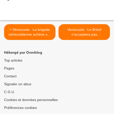
< Venezuela : La brigade
Venezuela : Le Brésil
vénézuélienne achève son
n'acceptera pas
travail en Dominique
d'ingérence étrangère au
Venezuela >
Hébergé par Overblog
Top articles
Pages
Contact
Signaler un abus
C.G.U.
Cookies et données personnelles
Préférences cookies