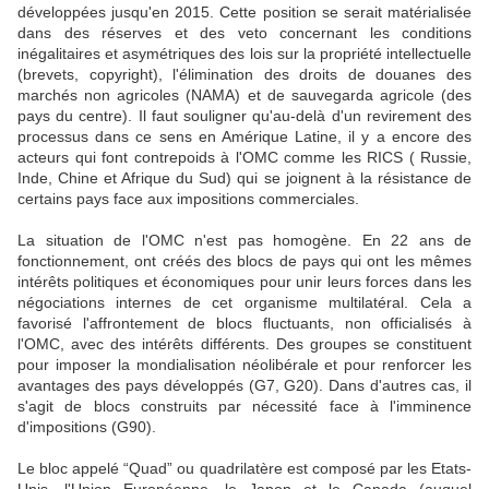
développées jusqu'en 2015. Cette position se serait matérialisée
dans des réserves et des veto concernant les conditions
inégalitaires et asymétriques des lois sur la propriété intellectuelle
(brevets, copyright), l'élimination des droits de douanes des
marchés non agricoles (NAMA) et de sauvegarda agricole (des
pays du centre). Il faut souligner qu'au-delà d'un revirement des
processus dans ce sens en Amérique Latine, il y a encore des
acteurs qui font contrepoids à l'OMC comme les RICS ( Russie,
Inde, Chine et Afrique du Sud) qui se joignent à la résistance de
certains pays face aux impositions commerciales.
La situation de l'OMC n'est pas homogène. En 22 ans de
fonctionnement, ont créés des blocs de pays qui ont les mêmes
intérêts politiques et économiques pour unir leurs forces dans les
négociations internes de cet organisme multilatéral. Cela a
favorisé l'affrontement de blocs fluctuants, non officialisés à
l'OMC, avec des intérêts différents. Des groupes se constituent
pour imposer la mondialisation néolibérale et pour renforcer les
avantages des pays développés (G7, G20). Dans d'autres cas, il
s'agit de blocs construits par nécessité face à l'imminence
d'impositions (G90).
Le bloc appelé “Quad” ou quadrilatère est composé par les Etats-