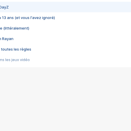
 DayZ
 a 13 ans (et vous l'avez ignoré)
e (littéralement)
im Rayan
 toutes les règles
s les jeux vidéo
us choquant de Rockstar ? - Le scandale BULLY
e plus moche de Steam
du RÊVE tourne au CAUCHEMAR
pendant 8 heures
it… à tort
umiliés par un jeu vidéo