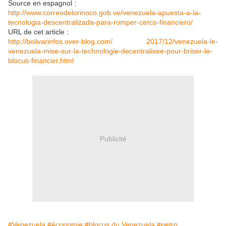
Source en espagnol :
http://www.correodelorinoco.gob.ve/venezuela-apuesta-a-la-
tecnologia-descentralizada-para-romper-cerco-financiero/
URL de cet article :
http://bolivarinfos.over-blog.com/ 2017/12/venezuela-le-
venezuela-mise-sur-la-technologie-decentralisee-pour-briser-le-
blocus-financier.html
Publicité
#Venezuela
#économie
#blocus du Venezuela
#petro