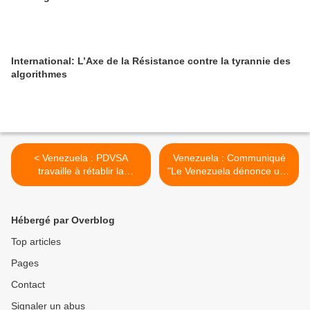
International: L’Axe de la Résistance contre la tyrannie des
algorithmes
< Venezuela : PDVSA
Venezuela : Communiqué
travaille à rétablir la
"Le Venezuela dénonce une
fourniture de combustible à
nouvelle menace des
Táchira, Barinas et Zulia
puissances militaires des
Etats-Unis et du Canada" >
Hébergé par Overblog
Top articles
Pages
Contact
Signaler un abus