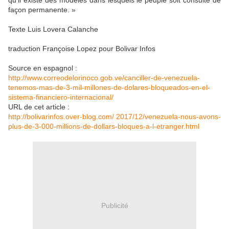
qu'il existe des modèles dans lesquels le peuple soit consulté de
façon permanente. »
Texte Luis Lovera Calanche
traduction Françoise Lopez pour Bolivar Infos
Source en espagnol :
http://www.correodelorinoco.gob.ve/canciller-de-venezuela-
tenemos-mas-de-3-mil-millones-de-dolares-bloqueados-en-el-
sistema-financiero-internacional/
URL de cet article :
http://bolivarinfos.over-blog.com/ 2017/12/venezuela-nous-avons-
plus-de-3-000-millions-de-dollars-bloques-a-l-etranger.html
Publicité