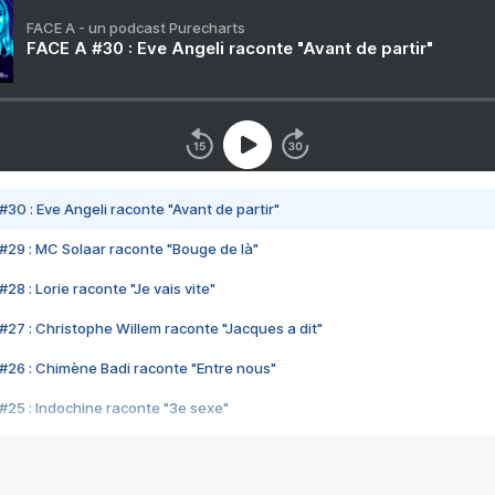
FACE A - un podcast Purecharts
FACE A #30 : Eve Angeli raconte "Avant de partir"
#30 : Eve Angeli raconte "Avant de partir"
#29 : MC Solaar raconte "Bouge de là"
28 : Lorie raconte "Je vais vite"
#27 : Christophe Willem raconte "Jacques a dit"
#26 : Chimène Badi raconte "Entre nous"
#25 : Indochine raconte "3e sexe"
#24 : Zaho raconte "C'est chelou"
#23 : Patrick Bruel raconte "Au café des délices"