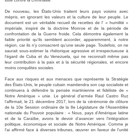
lutte contre la criminalité.
De nouveau, les États-Unis traitent leurs pays voisins avec
mépris, en ignorant les valeurs et la culture de leur peuple. Le
document est un véritable recueil de recettes de l' « humilité »
impériale, inspiré de la doctrine Monroe et de la période de
confrontation de la Guerre froide. Cela démontre également la
faible priorité qu'ils semblent accorder, apparemment, à notre
région, car ils n’y consacrent qu’une seule page. Toutefois, on ne
saurait sous-estimer la rhétorique agressive et irrespectueuse à
l'égard de Cuba et du Venezuela, qui ne reconnaît même pas
leur contribution à la paix et à la sécurité régionales, et encore
moins conquêtes sociales.
Face aux risques et aux menaces que représente la Stratégie
des États-Unis, le peuple cubain maintiendra son cap socialiste et
continuera à défendre la pensée martinienne et fidéliste de «
Notre Amérique » unie. Le général d'armée Raul Castro Ruz
l’affirmait, le 21 décembre 2017, lors de la cérémonie de clôture
de la 10e Session ordinaire de la 8e Législature de l'Assemblée
nationale du Pouvoir populaire : « Nous, pays d'Amérique latine
et de la Caraïbe, avons le devoir d’avancer vers l'intégration
politique, économique et sociale de Notre Amérique. Comme je
l'ai affirmé face à diverses tribunes, œuvrer en faveur de l'unité