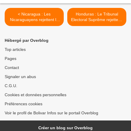
< Nicaragua : Les
Honduras : Le Tribunal
Nicaraguayens rejettent le
Electoral Suprême rejette le
projet de loi NICA ACT
recours en nullité de la
impulsé par les États-Unis
réélection de Juan Orlando
Hernández >
Hébergé par Overblog
Top articles
Pages
Contact
Signaler un abus
C.G.U.
Cookies et données personnelles
Préférences cookies
Voir le profil de Bolivar Infos sur le portail Overblog
Créer un blog sur Overblog