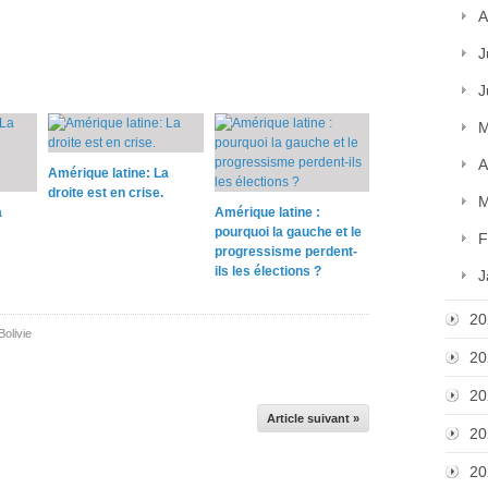
A
J
J
M
A
Amérique latine: La
droite est en crise.
M
a
Amérique latine :
pourquoi la gauche et le
F
progressisme perdent-
ils les élections ?
J
20
Bolivie
20
20
Article suivant »
20
20