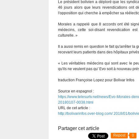
Le président bolivien a déploré que les syndic
46 jours alors que leurs revendications ont déj
l'opposition qui cherche à empêcher sa réélecti
Morales a rappelé que 8 accords ont été sign
médecins, cette soi-disant revendication es
culturelle. »
Il a aussi remis en question le fait qu'arrêter l
recevant leurs patients dans des hôpitaux priv
« Les véritables médecins qui sont avec le peup
qu'ils ne veulent pas qu' Evo soit à nouveau pré
traduction Françoise Lopez pour Bolivar Infos
Source en espagnol :
https://www.telesurtv.net/news/Evo-Morales-de
20180107-0038.html
URL de cet article :
http://bolivarinfos.over-blog.com/ 2018/01/bol
Partager cet article
Repost
0