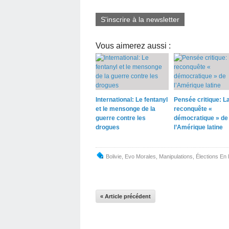
S'inscrire à la newsletter
Vous aimerez aussi :
International: Le fentanyl
Pensée critique: L
et le mensonge de la
reconquête «
guerre contre les
démocratique » de
drogues
l’Amérique latine
Bolivie
,
Evo Morales
,
Manipulations
,
Élections En 
« Article précédent