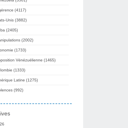
nezuela
(5301)
gérence
(4117)
ats-Unis
(3882)
ba
(2405)
nipulations
(2002)
onomie
(1733)
position Vénézuélienne
(1465)
lombie
(1333)
érique Latine
(1275)
olences
(992)
ives
26