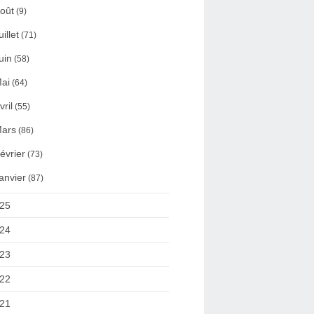
oût
(9)
uillet
(71)
uin
(58)
ai
(64)
vril
(55)
ars
(86)
évrier
(73)
anvier
(87)
25
24
23
22
21