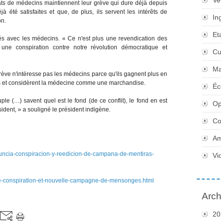
Ve
ats de médecins maintiennent leur grève qui dure déjà depuis
à été satisfaites et que, de plus, ils servent les intérêts de
In
on.
Et
és avec les médecins. « Ce n'est plus une revendication des
t une conspiration contre notre révolution démocratique et
Cu
Ma
a grève n'intéresse pas les médecins parce qu'ils gagnent plus en
és et considèrent la médecine comme une marchandise.
Éc
le (…) savent quel est le fond (de ce conflit), le fond en est
Op
sident, » a souligné le président indigène.
Co
Am
nuncia-conspiracion-y-reedicion-de-campana-de-mentiras-
Vi
ivie-conspiration-et-nouvelle-campagne-de-mensonges.html
Arch
20