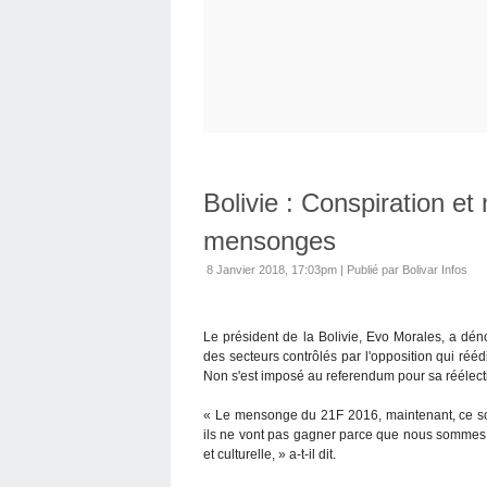
Bolivie : Conspiration e
mensonges
8 Janvier 2018, 17:03pm
|
Publié par Bolivar Infos
Le président de la Bolivie, Evo Morales, a dé
des secteurs contrôlés par l'opposition qui ré
Non s'est imposé au referendum pour sa réélect
« Le mensonge du 21F 2016, maintenant, ce s
ils ne vont pas gagner parce que nous sommes 
et culturelle, » a-t-il dit.