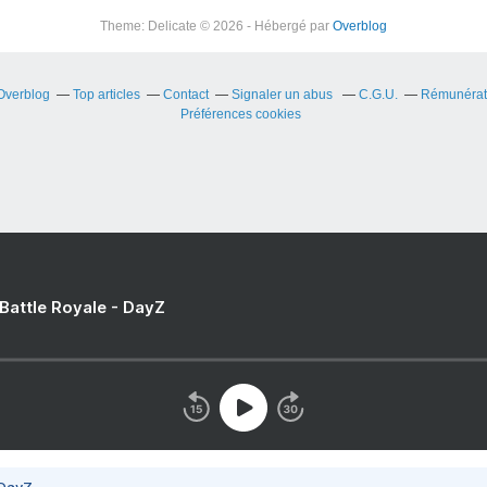
Theme: Delicate © 2026 - Hébergé par
Overblog
 Overblog
Top articles
Contact
Signaler un abus
C.G.U.
Rémunérati
Préférences cookies
 Battle Royale - DayZ