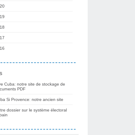
20
19
18
17
16
s
ve Cuba: notre site de stockage de
cuments PDF
ba Si Provence: notre ancien site
tre dossier sur le système électoral
bain