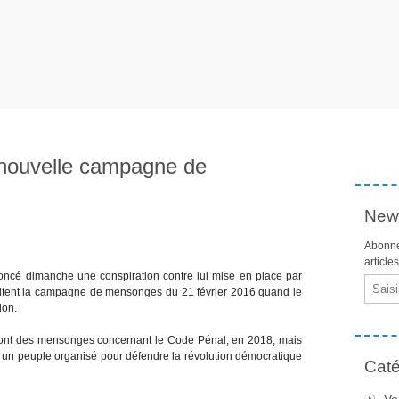
t nouvelle campagne de
News
Abonne
article
noncé dimanche une conspiration contre lui mise en place par
Email
éditent la campagne de mensonges du 21 février 2016 quand le
ion.
ont des mensonges concernant le Code Pénal, en 2018, mais
un peuple organisé pour défendre la révolution démocratique
Caté