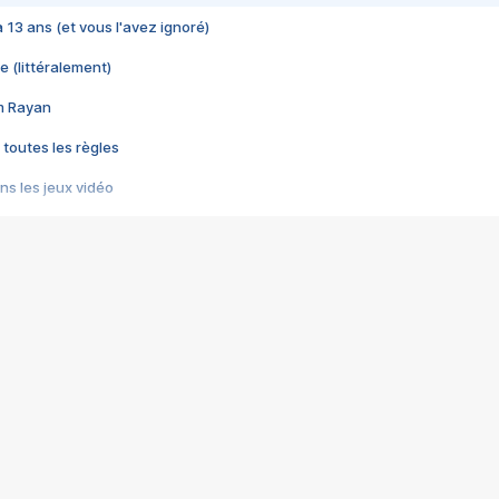
 a 13 ans (et vous l'avez ignoré)
e (littéralement)
im Rayan
 toutes les règles
s les jeux vidéo
us choquant de Rockstar ? - Le scandale BULLY
e plus moche de Steam
du RÊVE tourne au CAUCHEMAR
pendant 8 heures
it… à tort
umiliés par un jeu vidéo
ire - Final Fantasy 8