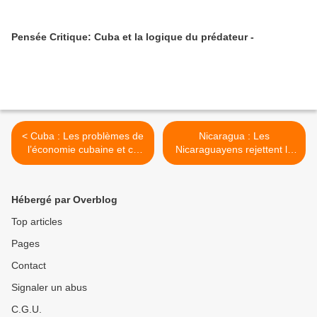
Pensée Critique: Cuba et la logique du prédateur -
< Cuba : Les problèmes de
Nicaragua : Les
l’économie cubaine et ce
Nicaraguayens rejettent le
que la presse ne dit pas.
projet de loi NICA ACT
impulsé par les États-Unis >
Hébergé par Overblog
Top articles
Pages
Contact
Signaler un abus
C.G.U.