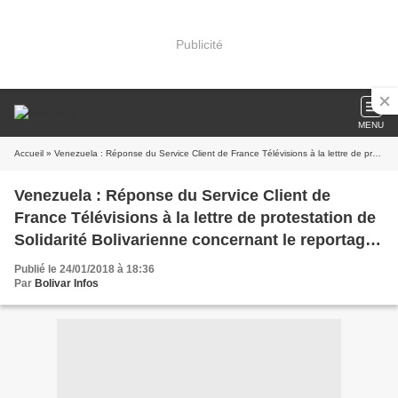
Publicité
MENU
Accueil
» Venezuela : Réponse du Service Client de France Télévisions à la lettre de protestation de Solidarité Bolivarienne concernant le reportage "Venezuela, naissance d'une dictature?" du 11 janvier 2018
Venezuela : Réponse du Service Client de
France Télévisions à la lettre de protestation de
Solidarité Bolivarienne concernant le reportage
"Venezuela, naissance d'une dictature?" du 11
Publié le 24/01/2018 à 18:36
janvier 2018
Par
Bolivar Infos