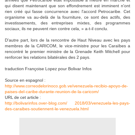
années que Petrocaribe était impossible à mettre en marche et
qui disent maintenant que son effondrement est imminent n'ont
rien créé qui fasse concurrence avec l'accord Petrocaribe. Cet
organisme va au-delà de la fourniture, ce sont des actifs, des
investissements, des entreprises mixtes, des programmes
sociaux, ils ne peuvent rien contre cela, » a-t-il conclu.
D'autre part, lors de la rencontre de Haut Niveau avec les pays
membres de la CARICOM, le vice-ministre pour les Caraïbes a
rencontré le premier ministre de la Grenade Keith Mitchell pour
renforcer les relations bilatérales des 2 pays.
traduction Françoise Lopez pour Bolivar Infos
Source en espagnol :
http://www.correodelorinoco.gob.ve/venezuela-recibio-apoyo-de-
paises-del-caribe-durante-reunion-de-la-caricom/
URL de cet article :
http://bolivarinfos.over-blog.com/ 2018/03/venezuela-les-pays-
des-caraibes-soutiennent-le-venezuela.html