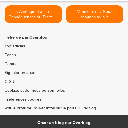
< Amérique Latine :
Venezuela : « Nous
Conséquences du Traité de
sommes tous le
Libre Commerce entre
Venezuela, » le meilleur
l'Union Européenne et le
hommage à Chávez >
MERCOSUR pour les
Hébergé par Overblog
travailleurs d'Argentine
Top articles
Pages
Contact
Signaler un abus
C.G.U.
Cookies et données personnelles
Préférences cookies
Voir le profil de Bolivar Infos sur le portail Overblog
Créer un blog sur Overblog