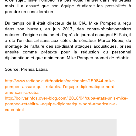
A ce sujet, Mike Pompeo n'a pas voulu rentrer dans les détails
mais il a assuré que son équipe étudierait les possibilités à
prendre en considération.
Du temps où il était directeur de la CIA, Mike Pompeo a reçu
dans son bureau, en juin 2017, des contre-révolutionnaires
notoires d'origine cubaine et d'après le journal espagnol El Pais, il
a été l'un des artisans aux côtés du sénateur Marco Rubio, du
montage de l'affaire des soi-disant attaques acoustiques, prises
ensuite comme prétexte pour la réduction du personnel
diplomatique et que maintenant Mike Pompeo promet de rétablir.
Source: Prensa Latina
http://www.radiohc.cu/fr/noticias/nacionales/159844-mike-
pompeo-assure-qu'il-retablira-l'equipe-diplomatique-nord-
americain-a-cuba
http://bolivarinfos.over-blog.com/ 2018/04/cuba-etats-unis-mike-
pompeo-retablira-l-equipe-diplomatique-nord-americain-a-
cuba.html