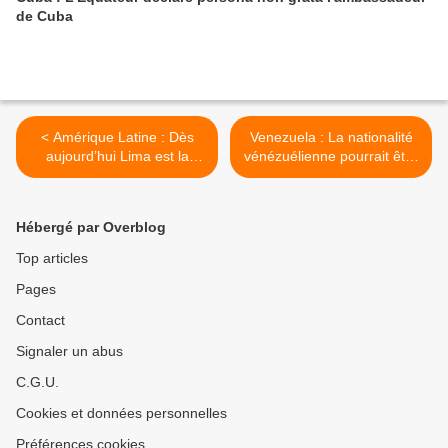
de Cuba
< Amérique Latine : Dès
Venezuela : La nationalité
aujourd’hui Lima est la
vénézuélienne pourrait être
capitale des peuples
retirée à ceux qui
d’Amérique latine et des
conspirent contre le pays
Caraïbes
de l'étranger >
Hébergé par Overblog
Top articles
Pages
Contact
Signaler un abus
C.G.U.
Cookies et données personnelles
Préférences cookies