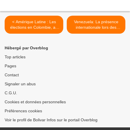
< Amérique Latine : Les
Venezuela: La présence
élections en Colombie, au
internationale lors des
Mexique et au Venezuela
élections vénézuéliennes:
définissent la géopolitique
souveraineté et
régionale
coopération comme
Hébergé par Overblog
principes >
Top articles
Pages
Contact
Signaler un abus
C.G.U.
Cookies et données personnelles
Préférences cookies
Voir le profil de Bolivar Infos sur le portail Overblog