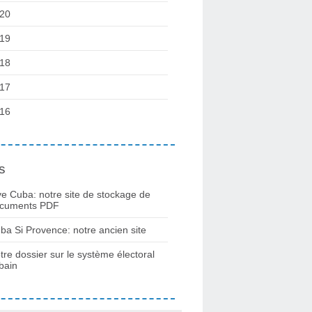
20
19
18
17
16
s
ve Cuba: notre site de stockage de
cuments PDF
ba Si Provence: notre ancien site
tre dossier sur le système électoral
bain