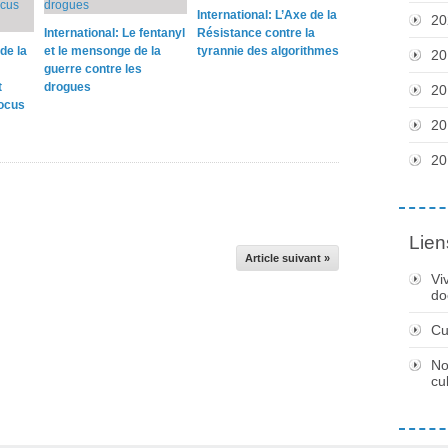
International: L’Axe de la
20
International: Le fentanyl
Résistance contre la
de la
et le mensonge de la
tyrannie des algorithmes
20
guerre contre les
t
drogues
20
locus
20
20
Lien
Article suivant »
Vi
do
Cu
No
cu