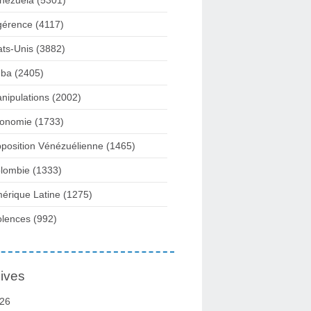
nezuela
(5301)
gérence
(4117)
ats-Unis
(3882)
ba
(2405)
nipulations
(2002)
onomie
(1733)
position Vénézuélienne
(1465)
lombie
(1333)
érique Latine
(1275)
olences
(992)
ives
26