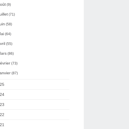
oût
(9)
uillet
(71)
uin
(58)
ai
(64)
vril
(55)
ars
(86)
évrier
(73)
anvier
(87)
25
24
23
22
21