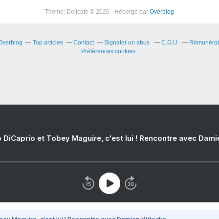
Theme: Delicate © 2026 - Hébergé par
Overblog
 Overblog
Top articles
Contact
Signaler un abus
C.G.U.
Rémunérati
Préférences cookies
 DiCaprio et Tobey Maguire, c'est lui ! Rencontre avec Dam