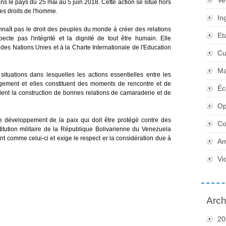
Ve
ans le pays du 25 mai au 5 juin 2018. Cette action se situe hors
 les droits de l'homme.
In
onnaît pas le droit des peuples du monde à créer des relations
Et
cte pas l'intégrité et la dignité de tout être humain. Elle
 des Nations Unies et à la Charte Internationale de l'Education
Cu
Ma
 situations dans lesquelles les actions essentielles entre les
uragement et elles constituent des moments de rencontre et de
Éc
mulent la construction de bonnes relations de camaraderie et de
Op
de développement de la paix qui doit être protégé contre des
Co
nstitution militaire de la République Bolivarienne du Venezuela
ont comme celui-ci et exige le respect er la considération due à
Am
Vi
Arch
20