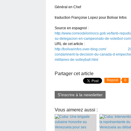
Général en Chef
traduction Françoise Lopez pour Bolivar Infos
Source en espagnol :
http://www.correodelorinoco.gob.ve/fanb-repudia
su-delegacion-en-campeonato-de-voleibol-com
URL de cet article :
http://bolivarinfos.over-blog.com/ 2018/0
condamnent-la-decision-du-canada-d-empecher
militaires-de-volleyball.html
Partager cet article
Repost
0
S'inscrire à la newsletter
Vous aimerez aussi :