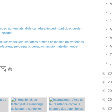
A
J
J
-decision-unilateral-de-canada-al-impedir-participacion-de-
M
unicado/
A
5/venezuela-les-forces-armees-nationales-bolivariennes-
M
-leur-equipe-de-participer-aux-championnats-du-monde-
F
J
20
20
20
20
20