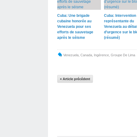
Cuba: Une brigade
Cuba: Intervention 
cubaine honorée au
représentante du
Venezuela pour ses
Venezuela au déba
efforts de sauvetage
d’urgence sur le b
après le séisme
(résumé)
Venezuela
,
Canada
,
Ingérence
,
Groupe De Lima
« Article précédent