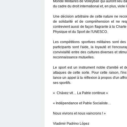
Monde Militaires de Volleyball qui auront lieu d
du cadre du droit international et, en plus, viole
Une décision arbitraire de cette nature ne rec
de solidarité et de compréhension et ne respe
contrevient aussi de façon flagrante à la Charte
Physique et du Sport de l'UNESCO.
Les compétitions sportives militaires sont des
participants sont l'aide, la loyauté et l'enco
convivialité entre des cultures diverses et sti
reconnaissance mutuelles.
Le sport est un instrument noble d'amitié et 
attaques de cette sorte. Pour cette raison, l'i
lance un appel à la réflexion à propos d'un affr
ses sportifs.
« Chávez vit… La Patrie continue »
« Indépendance et Patrie Socialiste…
Nous vivrons et nous vaincrons ! »
Vladimir Padrino López