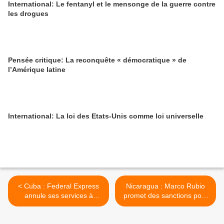
International: Le fentanyl et le mensonge de la guerre contre
les drogues
Pensée critique: La reconquête « démocratique » de
l’Amérique latine
International: La loi des Etats-Unis comme loi universelle
< Cuba : Federal Express
Nicaragua : Marco Rubio
annule ses services à
promet des sanctions pour
l'ambassade de Cuba à
les responsables des
Antigua-et-Barbuda
assassinats >