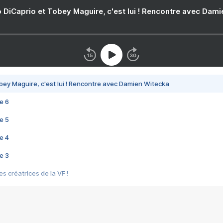
 DiCaprio et Tobey Maguire, c'est lui ! Rencontre avec Dam
bey Maguire, c'est lui ! Rencontre avec Damien Witecka
e 6
e 5
e 4
e 3
s créatrices de la VF !
e 2
e 1