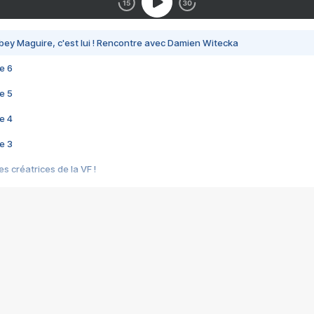
bey Maguire, c'est lui ! Rencontre avec Damien Witecka
e 6
e 5
e 4
e 3
s créatrices de la VF !
e 2
e 1
e Mektoub My Love arrive enfin ! Rencontre avec Shaïn Boumedine et Sal
i : après Toni en famille
elle réalise le bouleversant Dites lui que je l'aime